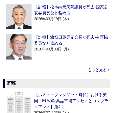
【訃報】松本純元衆院議員が死去‐国家公
安委員長など務める
2026年03月19日 (木)
【訃報】漆畑日薬元副会長が死去‐中医協
委員など務める
2026年03月09日 (月)
もっと見る »
寄稿
【ポスト・ブレグジット時代における英
国・EUの医薬品市場アクセスとコンプラ
イアンス】第4回…
2026年07月23日 (木)