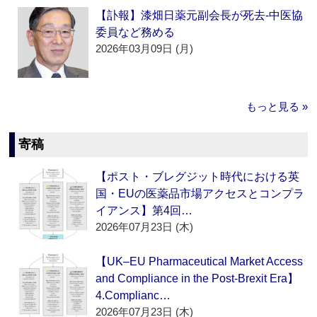
【訃報】漆畑日薬元副会長が死去‐中医協
委員など務める
2026年03月09日 (月)
もっと見る »
寄稿
【ポスト・ブレグジット時代における英
国・EUの医薬品市場アクセスとコンプラ
イアンス】第4回…
2026年07月23日 (木)
【UK–EU Pharmaceutical Market Access
and Compliance in the Post-Brexit Era】
4.Complianc…
2026年07月23日 (木)