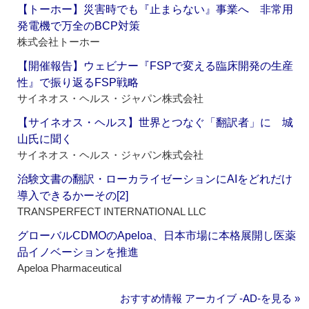
【トーホー】災害時でも『止まらない』事業へ 非常用
発電機で万全のBCP対策
株式会社トーホー
【開催報告】ウェビナー『FSPで変える臨床開発の生産
性』で振り返るFSP戦略
サイネオス・ヘルス・ジャパン株式会社
【サイネオス・ヘルス】世界とつなぐ「翻訳者」に 城
山氏に聞く
サイネオス・ヘルス・ジャパン株式会社
治験文書の翻訳・ローカライゼーションにAIをどれだけ
導入できるかーその[2]
TRANSPERFECT INTERNATIONAL LLC
グローバルCDMOのApeloa、日本市場に本格展開し医薬
品イノベーションを推進
Apeloa Pharmaceutical
おすすめ情報 アーカイブ ‐AD‐を見る »