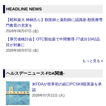
HEADLINE NEWS
【昭和薬大 神林氏ら】獣医師と薬剤師に認識差‐獣医療専
門教育の充実を
2026年08月07日 (金)
【厚労省検討会】OTC類似薬で中間整理‐77成分1042品
目が対象に
2026年08月07日 (金)
もっと見る »
ヘルスデーニュース‐FDA関連‐
米FDAが世界初の経口PCSK9阻害薬を承
認
2026年07月21日 (火)