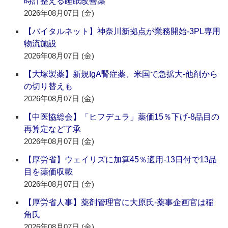
時計整える睡眠改善薬
2026年08月07日 (金)
【バイタルネット】神奈川新拠点が業務開始‐3PL専用
物流施設
2026年08月07日 (金)
【大塚製薬】新規IgA腎症薬、米国で急拡大‐他剤から
の切り替えも
2026年08月07日 (金)
【中医協総会】「ヒフデュラ」薬価15％下げ‐8品目の
再算定など了承
2026年08月07日 (金)
【厚労省】ウェイリズに加算45％適用‐13日付で13品
目を薬価収載
2026年08月07日 (金)
【厚労省人事】薬剤管理官に大原氏‐薬事企画官は稲
角氏
2026年08月07日 (金)