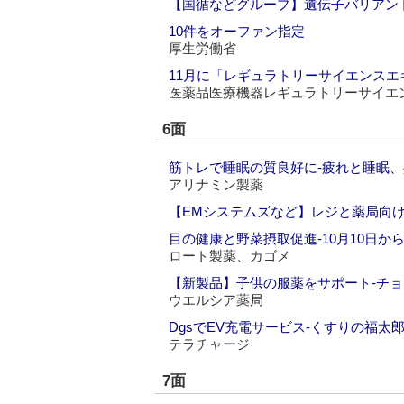
【国循などグループ】遺伝子バリアン
10件をオーファン指定
厚生労働省
11月に「レギュラトリーサイエンス
医薬品医療機器レギュラトリーサイエ
6面
筋トレで睡眠の質良好に‐疲れと睡眠
アリナミン製薬
【EMシステムズなど】レジと薬局向
目の健康と野菜摂取促進‐10月10日か
ロート製薬、カゴメ
【新製品】子供の服薬をサポート‐チ
ウエルシア薬局
DgsでEV充電サービス‐くすりの福太
テラチャージ
7面