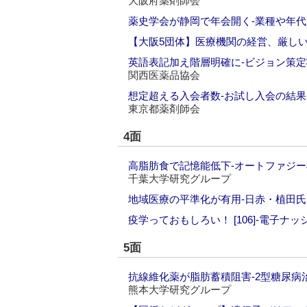
大阪府薬剤師会
薬史学会が静岡で年会開く‐業種や年
【大阪5団体】医療機関の経営、厳しい
英語表記加え階層明確に‐ビジョン策
関西医薬品協会
想定超える入会者数‐お試し入会の結果
東京都薬剤師会
4面
高脂肪食で記憶能低下‐オートファジ
千葉大学研究グループ
地域医療の平準化が有用‐日赤・植田
疫学っておもしろい！ [106]‐電子
5面
抗線維化薬が脂肪蓄積阻害‐2型糖尿病
熊本大学研究グループ