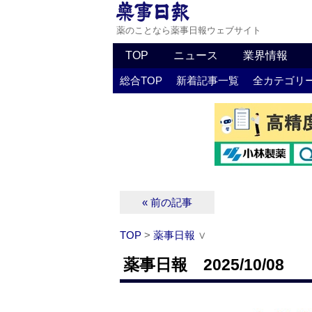
薬のことなら薬事日報ウェブサイト
TOP
ニュース
業界情報
総合TOP
新着記事一覧
全カテゴリ
« 前の記事
TOP
>
薬事日報
∨
薬事日報 2025/10/08