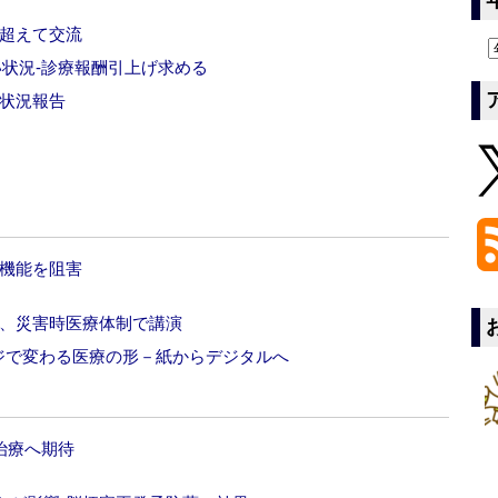
代超えて交流
状況‐診療報酬引上げ求める
定状況報告
ー機能を阻害
氏、災害時医療体制で講演
ナッジで変わる医療の形－紙からデジタルへ
治療へ期待