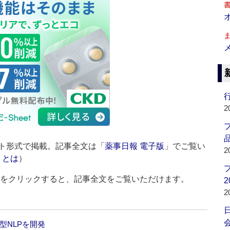
行
2
品
ト形式で掲載。記事全文は「
薬事日報 電子版
」でご覧い
2
」とは
）
ルをクリックすると、記事全文をご覧いただけます。
2
2
会
型NLPを開発