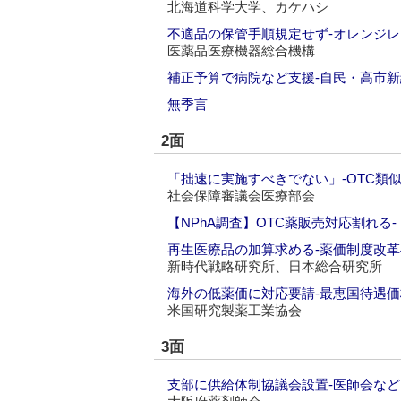
北海道科学大学、カケハシ
不適品の保管手順規定せず‐オレンジ
医薬品医療機器総合機構
補正予算で病院など支援‐自民・高市
無季言
2面
「拙速に実施すべきでない」‐OTC類
社会保障審議会医療部会
【NPhA調査】OTC薬販売対応割れる
再生医療品の加算求める‐薬価制度改
新時代戦略研究所、日本総合研究所
海外の低薬価に対応要請‐最恵国待遇
米国研究製薬工業協会
3面
支部に供給体制協議会設置‐医師会な