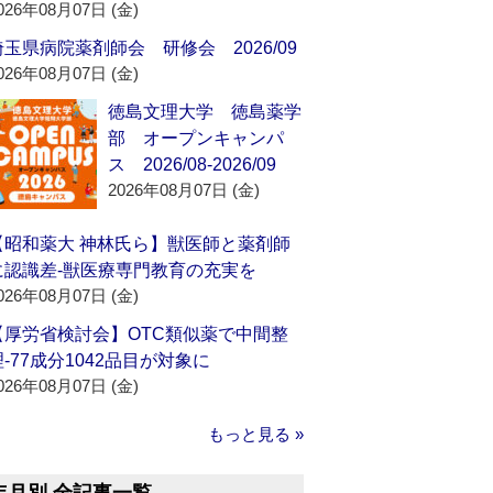
026年08月07日 (金)
埼玉県病院薬剤師会 研修会 2026/09
026年08月07日 (金)
徳島文理大学 徳島薬学
部 オープンキャンパ
ス 2026/08-2026/09
2026年08月07日 (金)
【昭和薬大 神林氏ら】獣医師と薬剤師
に認識差‐獣医療専門教育の充実を
026年08月07日 (金)
【厚労省検討会】OTC類似薬で中間整
理‐77成分1042品目が対象に
026年08月07日 (金)
もっと見る »