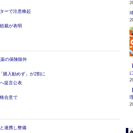
2
レターで注意喚起
2
新総裁が表明
似薬の保険除外
‐「購入勧めず」が2割に
2
革へ提言公表
価格合意で
2
どと連携し整備