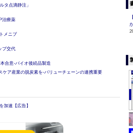
カルタ点滴静注」
P治療薬
2
フトメニブ
ップ交代
本合意‐バイオ後続品製造
スケア産業の脱炭素を‐バリューチェーンの連携重要
験を加速【広告】