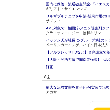
国内に保管・流通拠点開設‐「イエス
ギリアド・サイエンシズ
リルザブルチニブを申請‐新規作用のIT
サノフィ
AML対象でIII相開始‐メニン阻害剤ジ
クラ・オンコロジー、協和キリン
ハッソン氏が社長に‐グループ3社のト
ベーリンガーインゲルハイム日本法人
【アルフレッサHDなど】合弁設立で基
【大阪・関西万博で関係者強調】ヘル
訂正
8面
膨大な治験文書を電子化‐AI実装で治
アガサ