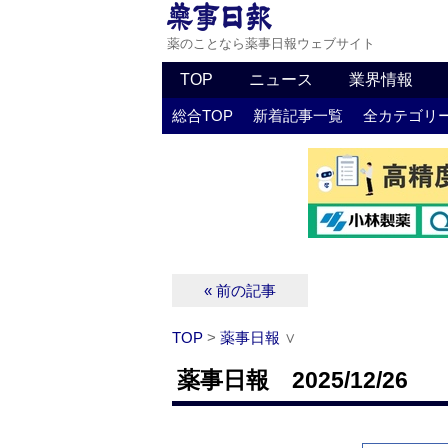
薬のことなら薬事日報ウェブサイト
TOP
ニュース
業界情報
総合TOP
新着記事一覧
全カテゴリ
« 前の記事
TOP
>
薬事日報
∨
薬事日報 2025/12/26