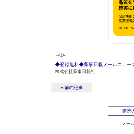
‐AD‐
◆登録無料◆薬事日報メールニュー
株式会社薬事日報社
« 前の記事
購読の
メー