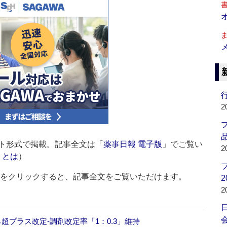
行
2
品
ト形式で掲載。記事全文は「
薬事日報 電子版
」でご覧い
2
」とは
）
ルをクリックすると、記事全文をご覧いただけます。
2
2
会
超プラス改定‐調剤改定率「1：0.3」維持