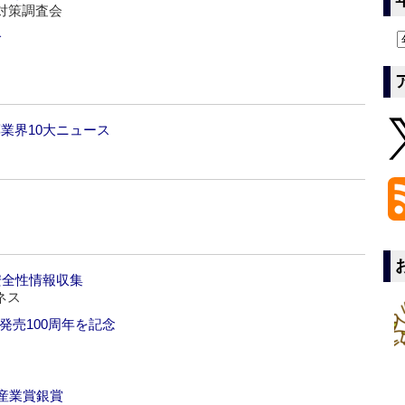
対策調査会
で
薬業界10大ニュース
安全性情報収集
ネス
発売100周年を記念
産業賞銀賞