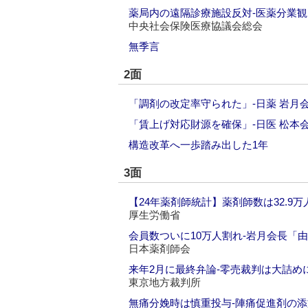
薬局内の遠隔診療施設反対‐医薬分業
中央社会保険医療協議会総会
無季言
2面
「調剤の改定率守られた」‐日薬 岩月
「賃上げ対応財源を確保」‐日医 松本
構造改革へ一歩踏み出した1年
3面
【24年薬剤師統計】薬剤師数は32.9万
厚生労働省
会員数ついに10万人割れ‐岩月会長「
日本薬剤師会
来年2月に最終弁論‐零売裁判は大詰め
東京地方裁判所
無痛分娩時は慎重投与‐陣痛促進剤の