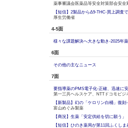
薬事審議会医薬品等安全対策部会安全
【短信】2製品からΔ9-THC‐買上調査
厚生労働省
4-5面
様々な課題解決へ大きな動き‐2025年
6面
その他の主なニュース
7面
要指導薬のPMS電子化‐正確、迅速に
第一三共ヘルスケア、NTTドコモビジ
【新製品】幻の「ケロリン白桶」復刻‐
富山めぐみ製薬
【商況】生薬「安定供給を切に願う」
【短信】ひのき薬局が第11回ふくしま