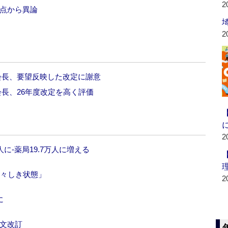
2
観点から異論
2
会長、要望反映した改定に謝意
会長、26年度改定を高く評価
2
人に‐薬局19.7万人に増える
由々しき状態」
2
に
添文改訂