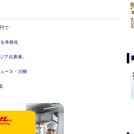
億円で
業を本格化
ピジア点鼻液」
ニュース・川柳
認