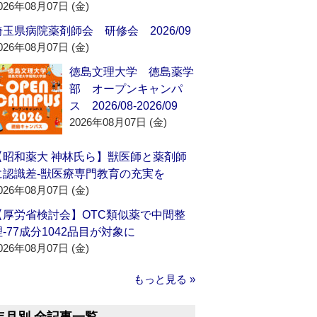
026年08月07日 (金)
埼玉県病院薬剤師会 研修会 2026/09
026年08月07日 (金)
徳島文理大学 徳島薬学
部 オープンキャンパ
ス 2026/08-2026/09
2026年08月07日 (金)
【昭和薬大 神林氏ら】獣医師と薬剤師
に認識差‐獣医療専門教育の充実を
026年08月07日 (金)
【厚労省検討会】OTC類似薬で中間整
理‐77成分1042品目が対象に
026年08月07日 (金)
もっと見る »