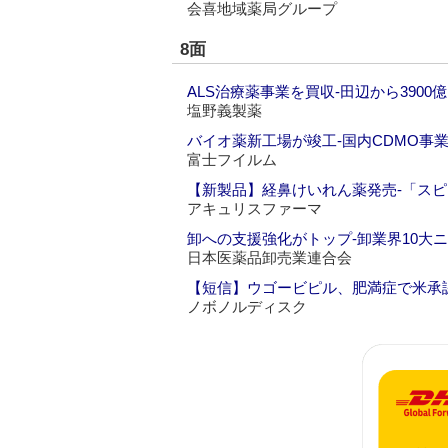
会喜地域薬局グループ
8面
ALS治療薬事業を買収‐田辺から3900
塩野義製薬
バイオ薬新工場が竣工‐国内CDMO事
富士フイルム
【新製品】経鼻けいれん薬発売‐「ス
アキュリスファーマ
卸への支援強化がトップ‐卸業界10大
日本医薬品卸売業連合会
【短信】ウゴービピル、肥満症で米承
ノボノルディスク