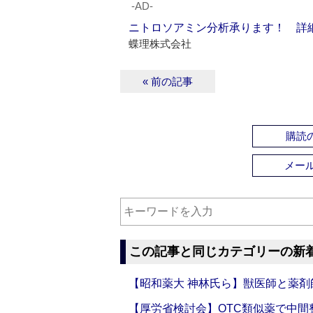
‐AD‐
ニトロソアミン分析承ります！ 詳
蝶理株式会社
« 前の記事
購読の
メー
この記事と同じカテゴリーの新
【昭和薬大 神林氏ら】獣医師と薬剤
【厚労省検討会】OTC類似薬で中間整