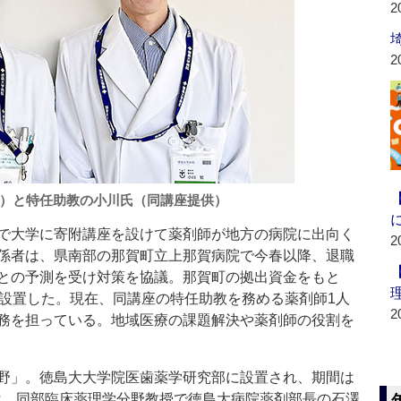
2
2
）と特任助教の小川氏（同講座提供）
で大学に寄附講座を設けて薬剤師が地方の病院に出向く
2
係者は、県南部の那賀町立上那賀病院で今春以降、退職
との予測を受け対策を協議。那賀町の拠出資金をもと
を設置した。現在、同講座の特任助教を務める薬剤師1人
2
務を担っている。地域医療の課題解決や薬剤師の役割を
野」。徳島大大学院医歯薬学研究部に設置され、期間は
授は、同部臨床薬理学分野教授で徳島大病院薬剤部長の石澤