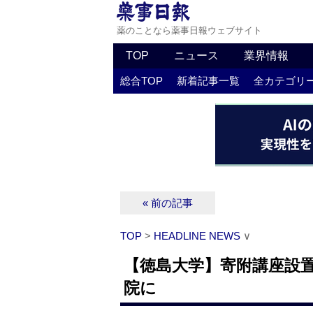
薬のことなら薬事日報ウェブサイト
TOP
ニュース
業界情報
総合TOP
新着記事一覧
全カテゴリ
« 前の記事
TOP
>
HEADLINE NEWS
∨
【徳島大学】寄附講座設置
院に