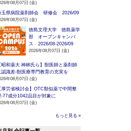
026年08月07日 (金)
埼玉県病院薬剤師会 研修会 2026/09
026年08月07日 (金)
徳島文理大学 徳島薬学
部 オープンキャンパ
ス 2026/08-2026/09
2026年08月07日 (金)
【昭和薬大 神林氏ら】獣医師と薬剤師
に認識差‐獣医療専門教育の充実を
026年08月07日 (金)
【厚労省検討会】OTC類似薬で中間整
理‐77成分1042品目が対象に
026年08月07日 (金)
もっと見る »