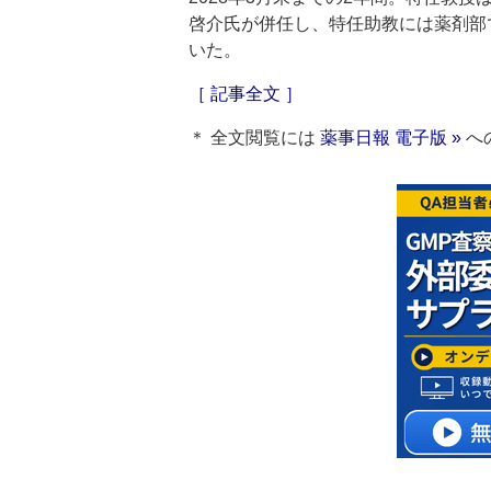
啓介氏が併任し、特任助教には薬剤部
いた。
［ 記事全文 ］
＊ 全文閲覧には
薬事日報 電子版 »
へ