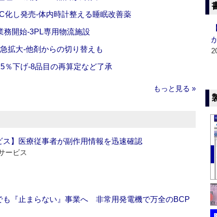
C化し発売‐体内時計整える睡眠改善薬
務開始‐3PL専用物流施設
で急拡大‐他剤からの切り替えも
2
5％下げ‐8品目の再算定など了承
もっと見る »
ビス】医療従事者が副作用情報を迅速確認
サービス
でも『止まらない』事業へ 非常用発電機で万全のBCP