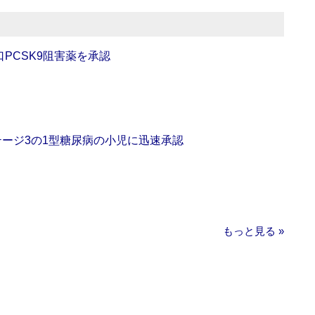
口PCSK9阻害薬を承認
をステージ3の1型糖尿病の小児に迅速承認
もっと見る »