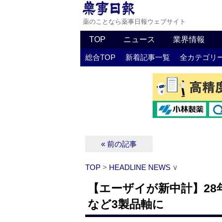
薬のことなら薬事日報ウェブサイト
TOP
ニュース
業界情報
総合TOP
新着記事一覧
全カテゴリ
« 前の記事
TOP
>
HEADLINE NEWS
∨
【エーザイが新中計】28
など3製品軸に