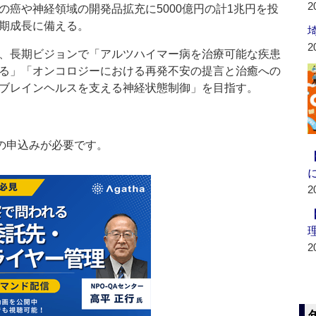
2
の癌や神経領域の開発品拡充に5000億円の計1兆円を投
期成長に備える。
2
、長期ビジョンで「アルツハイマー病を治療可能な疾患
る」「オンコロジーにおける再発不安の提言と治癒への
ブレインヘルスを支える神経状態制御」を目指す。
の申込みが必要です。
2
2