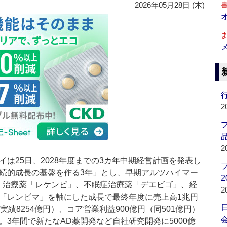
2026年05月28日 (木)
行
2
品
2
は25日、2028年度までの3カ年中期経営計画を発表し
続的成長の基盤を作る3年」とし、早期アルツハイマー
2
）治療薬「レケンビ」、不眠症治療薬「デエビゴ」、経
2
「レンビマ」を軸にした成長で最終年度に売上高1兆円
度実績8254億円）、コア営業利益900億円（同501億円）
会
。3年間で新たなAD薬開発など自社研究開発に5000億