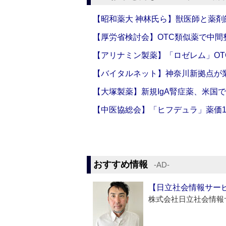
【昭和薬大 神林氏ら】獣医師と薬剤
【厚労省検討会】OTC類似薬で中間整
【アリナミン製薬】「ロゼレム」OT
【バイタルネット】神奈川新拠点が業
【大塚製薬】新規IgA腎症薬、米国
【中医協総会】「ヒフデュラ」薬価1
おすすめ情報
‐AD‐
【日立社会情報サー
株式会社日立社会情報