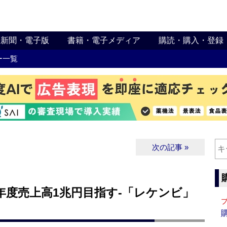
新聞・電子版
書籍・電子メディア
購読・購入・登録
ー一覧
次の記事 »
年度売上高1兆円目指す‐「レケンビ」