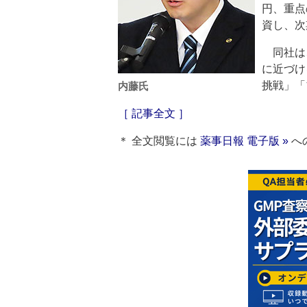
円、重点
資し、次
同社は
に近づけ
挑戦」「
内藤氏
［ 記事全文 ］
＊ 全文閲覧には
薬事日報 電子版 »
へ