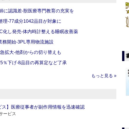
師に認識差‐獣医療専門教育の充実を
理‐77成分1042品目が対象に
C化し発売‐体内時計整える睡眠改善薬
務開始‐3PL専用物流施設
で急拡大‐他剤からの切り替えも
5％下げ‐8品目の再算定など了承
もっと見る »
ビス】医療従事者が副作用情報を迅速確認
サービス