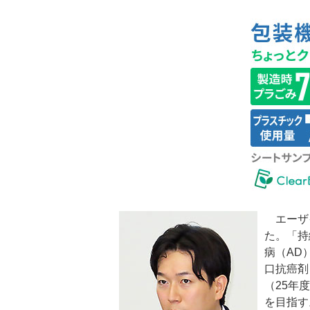
エーザイ
た。「持
病（AD
口抗癌剤
（25年
を目指す