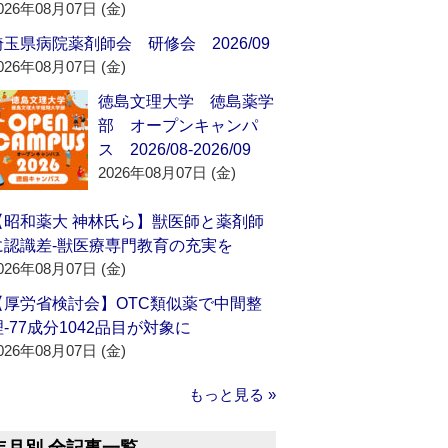
026年08月07日 (金)
埼玉県病院薬剤師会 研修会 2026/09
026年08月07日 (金)
徳島文理大学 徳島薬学
部 オープンキャンパ
ス 2026/08-2026/09
2026年08月07日 (金)
【昭和薬大 神林氏ら】獣医師と薬剤師
に認識差‐獣医療専門教育の充実を
026年08月07日 (金)
【厚労省検討会】OTC類似薬で中間整
理‐77成分1042品目が対象に
026年08月07日 (金)
もっと見る »