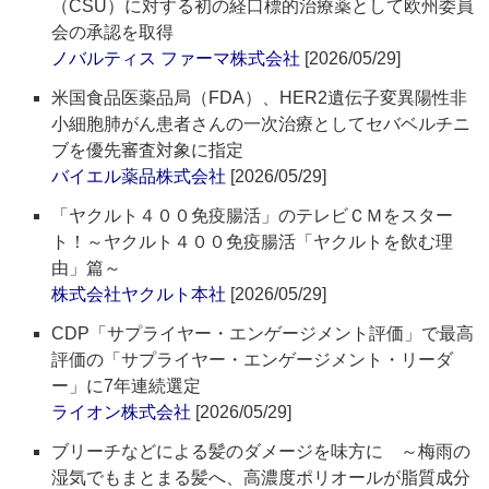
（CSU）に対する初の経口標的治療薬として欧州委員
会の承認を取得
ノバルティス ファーマ株式会社
[2026/05/29]
米国食品医薬品局（FDA）、HER2遺伝子変異陽性非
小細胞肺がん患者さんの一次治療としてセバベルチニ
ブを優先審査対象に指定
バイエル薬品株式会社
[2026/05/29]
「ヤクルト４００免疫腸活」のテレビＣＭをスター
ト！～ヤクルト４００免疫腸活「ヤクルトを飲む理
由」篇～
株式会社ヤクルト本社
[2026/05/29]
CDP「サプライヤー・エンゲージメント評価」で最高
評価の「サプライヤー・エンゲージメント・リーダ
ー」に7年連続選定
ライオン株式会社
[2026/05/29]
ブリーチなどによる髪のダメージを味方に ～梅雨の
湿気でもまとまる髪へ、高濃度ポリオールが脂質成分