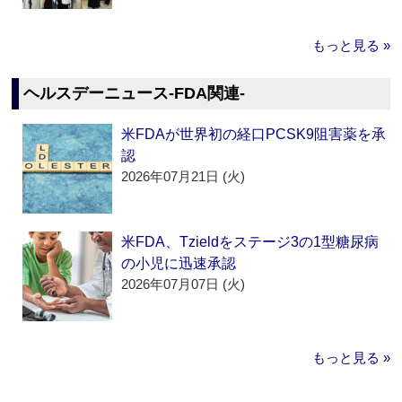
もっと見る »
ヘルスデーニュース‐FDA関連‐
米FDAが世界初の経口PCSK9阻害薬を承
認
2026年07月21日 (火)
米FDA、Tzieldをステージ3の1型糖尿病
の小児に迅速承認
2026年07月07日 (火)
もっと見る »