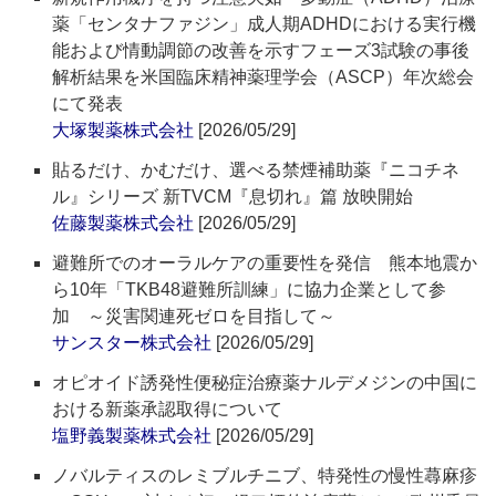
薬「センタナファジン」成人期ADHDにおける実行機
能および情動調節の改善を示すフェーズ3試験の事後
解析結果を米国臨床精神薬理学会（ASCP）年次総会
にて発表
大塚製薬株式会社
[2026/05/29]
貼るだけ、かむだけ、選べる禁煙補助薬『ニコチネ
ル』シリーズ 新TVCM『息切れ』篇 放映開始
佐藤製薬株式会社
[2026/05/29]
避難所でのオーラルケアの重要性を発信 熊本地震か
ら10年「TKB48避難所訓練」に協力企業として参
加 ～災害関連死ゼロを目指して～
サンスター株式会社
[2026/05/29]
オピオイド誘発性便秘症治療薬ナルデメジンの中国に
おける新薬承認取得について
塩野義製薬株式会社
[2026/05/29]
ノバルティスのレミブルチニブ、特発性の慢性蕁麻疹