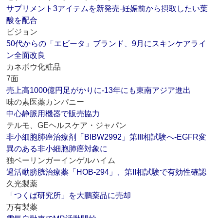
サプリメント3アイテムを新発売‐妊娠前から摂取したい葉
酸を配合
ピジョン
50代からの「エビータ」ブランド、9月にスキンケアライ
ン全面改良
カネボウ化粧品
7面
売上高1000億円足がかりに‐13年にも東南アジア進出
味の素医薬カンパニー
中心静脈用機器で販売協力
テルモ、GEヘルスケア・ジャパン
非小細胞肺癌治療剤「BIBW2992」第III相試験へ‐EGFR変
異のある非小細胞肺癌対象に
独ベーリンガーインゲルハイム
過活動膀胱治療薬「HOB‐294」、第II相試験で有効性確認
久光製薬
「つくば研究所」を大鵬薬品に売却
万有製薬