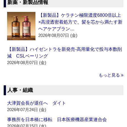
新薬・新製品情報
【新製品】ケラチン極限濃度6800倍以上
×高浸透密着処方で、髪を芯から満たす新
ヘアケアブラン…
2026年08月07日 (金)
【新製品】ハイゼントラを新発売‐高用量化で投与本数削
減 CSLベーリング
2026年08月07日 (金)
もっと見る »
人事・組織
大津賀会長が退任へ ダイト
2026年07月24日 (金)
事務所を日本橋に移転 日本医療機器産業連合会
2026年07月15日 (水)