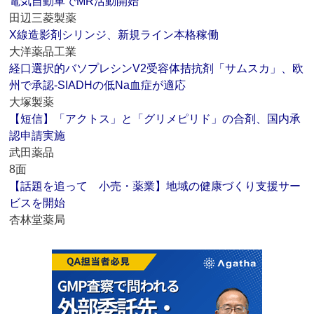
電気自動車でMR活動開始
田辺三菱製薬
X線造影剤シリンジ、新規ライン本格稼働
大洋薬品工業
経口選択的バソプレシンV2受容体拮抗剤「サムスカ」、欧
州で承認‐SIADHの低Na血症が適応
大塚製薬
【短信】「アクトス」と「グリメピリド」の合剤、国内承
認申請実施
武田薬品
8面
【話題を追って 小売・薬業】地域の健康づくり支援サー
ビスを開始
杏林堂薬局