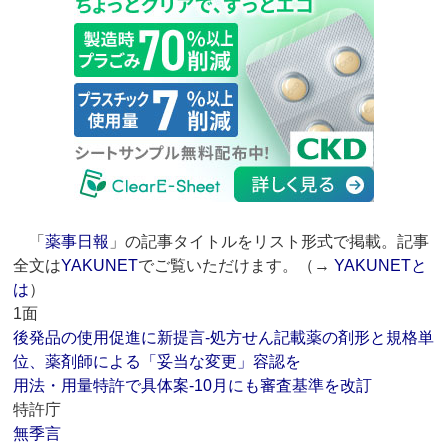
「
薬事日報
」の記事タイトルをリスト形式で掲載。記事
全文は
YAKUNET
でご覧いただけます。（→
YAKUNETと
は
）
1面
後発品の使用促進に新提言‐処方せん記載薬の剤形と規格単
位、薬剤師による「妥当な変更」容認を
用法・用量特許で具体案‐10月にも審査基準を改訂
特許庁
無季言