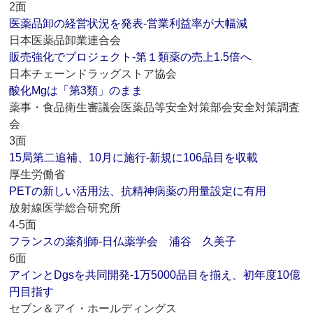
2面
医薬品卸の経営状況を発表‐営業利益率が大幅減
日本医薬品卸業連合会
販売強化でプロジェクト‐第１類薬の売上1.5倍へ
日本チェーンドラッグストア協会
酸化Mgは「第3類」のまま
薬事・食品衛生審議会医薬品等安全対策部会安全対策調査
会
3面
15局第二追補、10月に施行‐新規に106品目を収載
厚生労働省
PETの新しい活用法、抗精神病薬の用量設定に有用
放射線医学総合研究所
4-5面
フランスの薬剤師‐日仏薬学会 浦谷 久美子
6面
アインとDgsを共同開発‐1万5000品目を揃え、初年度10億
円目指す
セブン＆アイ・ホールディングス