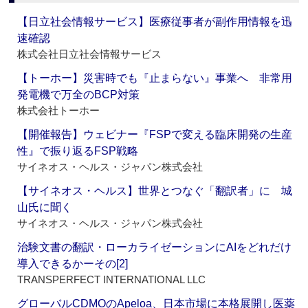
【日立社会情報サービス】医療従事者が副作用情報を迅
速確認
株式会社日立社会情報サービス
【トーホー】災害時でも『止まらない』事業へ 非常用
発電機で万全のBCP対策
株式会社トーホー
【開催報告】ウェビナー『FSPで変える臨床開発の生産
性』で振り返るFSP戦略
サイネオス・ヘルス・ジャパン株式会社
【サイネオス・ヘルス】世界とつなぐ「翻訳者」に 城
山氏に聞く
サイネオス・ヘルス・ジャパン株式会社
治験文書の翻訳・ローカライゼーションにAIをどれだけ
導入できるかーその[2]
TRANSPERFECT INTERNATIONAL LLC
グローバルCDMOのApeloa、日本市場に本格展開し医薬