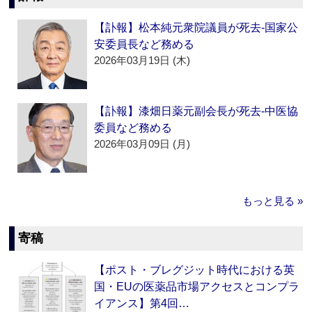
【訃報】松本純元衆院議員が死去‐国家公
安委員長など務める
2026年03月19日 (木)
【訃報】漆畑日薬元副会長が死去‐中医協
委員など務める
2026年03月09日 (月)
もっと見る »
寄稿
【ポスト・ブレグジット時代における英
国・EUの医薬品市場アクセスとコンプラ
イアンス】第4回…