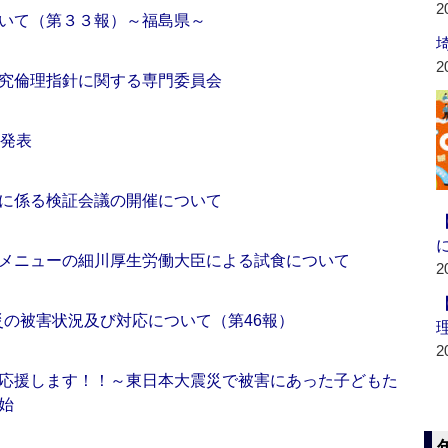
2
いて（第３３報）～福島県～
2
究倫理指針に関する専門委員会
格発表
に係る検証会議の開催について
メニューの細川厚生労働大臣による試食について
2
震災の被害状況及び対応について（第46報）
2
応援します！！～東日本大震災で被害にあった子どもた
始