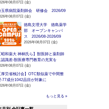
026年08月07日 (金)
埼玉県病院薬剤師会 研修会 2026/09
026年08月07日 (金)
徳島文理大学 徳島薬学
部 オープンキャンパ
ス 2026/08-2026/09
2026年08月07日 (金)
【昭和薬大 神林氏ら】獣医師と薬剤師
に認識差‐獣医療専門教育の充実を
026年08月07日 (金)
【厚労省検討会】OTC類似薬で中間整
理‐77成分1042品目が対象に
026年08月07日 (金)
もっと見る »