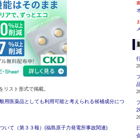
行
2
品
をリスト形式で掲載。
2
般用医薬品としても利用可能と考えられる候補成分につ
2
2
ついて（第３３報）(福島原子力発電所事故関連)
会