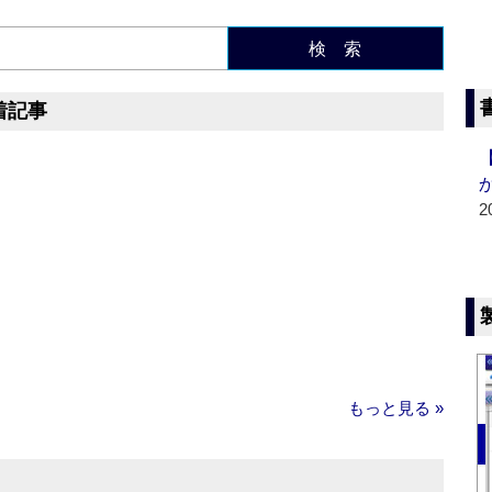
検 索
着記事
2
もっと見る »