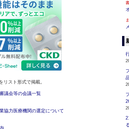
行
2
品
をリスト形式で掲載。
2
審議会等の会議一覧
2
2
業協力医療機関の選定について
内