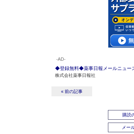
‐AD‐
◆登録無料◆薬事日報メールニュー
株式会社薬事日報社
« 前の記事
購読の
メー