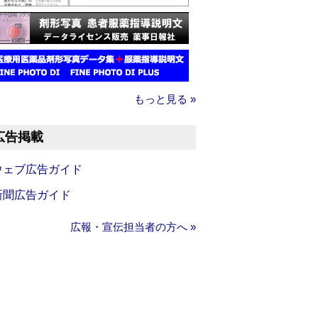
もっと見る »
広告掲載
ウェブ広告ガイド
新聞広告ガイド
広報・宣伝担当者の方へ »