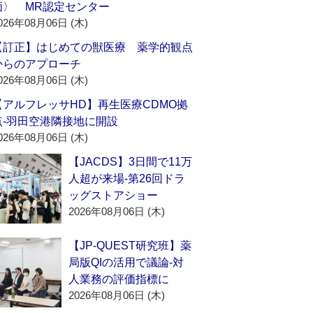
価〉 MR認定センター
026年08月06日 (木)
【訂正】はじめての獣医療 薬学的観点
からのアプローチ
026年08月06日 (木)
【アルフレッサHD】再生医療CDMO拠
点‐羽田空港隣接地に開設
026年08月06日 (木)
【JACDS】3日間で11万
人超が来場‐第26回ドラ
ッグストアショー
2026年08月06日 (木)
【JP-QUEST研究班】薬
局版QIの活用で議論‐対
人業務の評価指標に
2026年08月06日 (木)