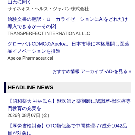
山氏に聞く
サイネオス・ヘルス・ジャパン株式会社
治験文書の翻訳・ローカライゼーションにAIをどれだけ
導入できるかーその[2]
TRANSPERFECT INTERNATIONAL LLC
グローバルCDMOのApeloa、日本市場に本格展開し医薬
品イノベーションを推進
Apeloa Pharmaceutical
おすすめ情報 アーカイブ ‐AD‐を見る »
HEADLINE NEWS
【昭和薬大 神林氏ら】獣医師と薬剤師に認識差‐獣医療専
門教育の充実を
2026年08月07日 (金)
【厚労省検討会】OTC類似薬で中間整理‐77成分1042品
目が対象に