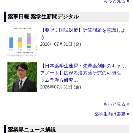
もっと見る »
薬事日報 薬学生新聞デジタル
【薬ゼミ国試対策】計算問題を意識しよ
う
2026年07月31日 (金)
【日本薬学生連盟・先輩薬剤師のキャリ
アノート】広がる漢方薬研究の可能性
ツムラ漢方研究…
2026年07月31日 (金)
もっと見る »
薬学生向け書籍 »
薬業界ニュース解説