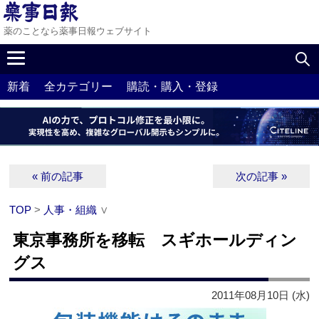
薬のことなら薬事日報ウェブサイト
新着
全カテゴリー
購読・購入・登録
« 前の記事
次の記事 »
TOP
>
人事・組織
∨
東京事務所を移転 スギホールディン
グス
2011年08月10日 (水)