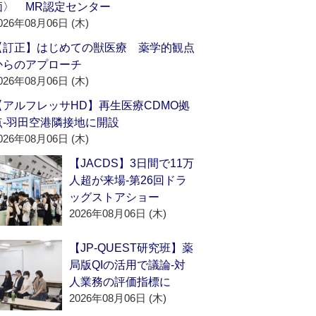
価〉 MR認定センター
026年08月06日 (木)
【訂正】はじめての獣医療 薬学的観点
からのアプローチ
026年08月06日 (木)
【アルフレッサHD】再生医療CDMO拠
点‐羽田空港隣接地に開設
026年08月06日 (木)
【JACDS】3日間で11万
人超が来場‐第26回ドラ
ッグストアショー
2026年08月06日 (木)
【JP-QUEST研究班】薬
局版QIの活用で議論‐対
人業務の評価指標に
2026年08月06日 (木)