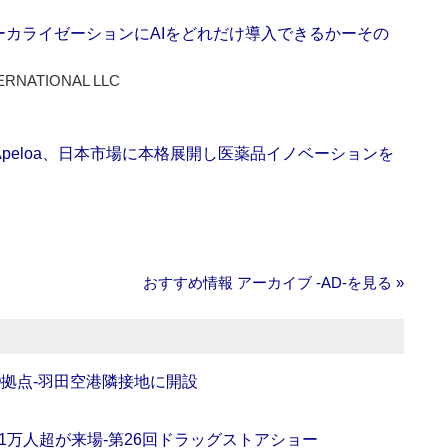
ーカライゼーションにAIをどれだけ導入できるかーその
ERNATIONAL LLC
Apeloa、日本市場に本格展開し医薬品イノベーションを
おすすめ情報 アーカイブ ‐AD‐を見る »
O拠点‐羽田空港隣接地に開設
11万人超が来場‐第26回ドラッグストアショー