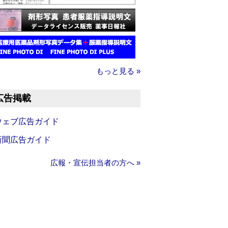
もっと見る »
広告掲載
ウェブ広告ガイド
新聞広告ガイド
広報・宣伝担当者の方へ »