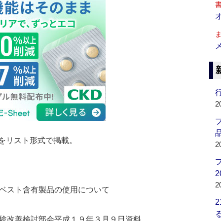
行
2
品
をリスト形式で掲載。
2
2
2
ベスト含有製品の使用について
験改善検討部会平成１９年３月９日資料