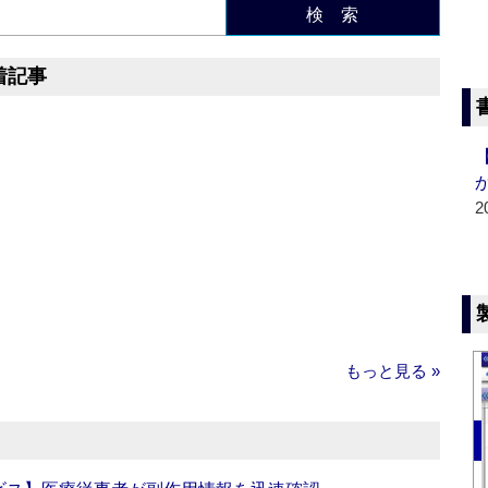
検 索
着記事
2
もっと見る »