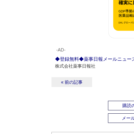
‐AD‐
◆登録無料◆薬事日報メールニュー
株式会社薬事日報社
« 前の記事
購読の
メー