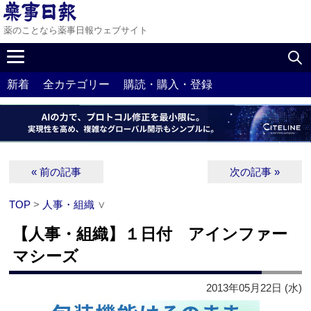
薬のことなら薬事日報ウェブサイト
新着
全カテゴリー
購読・購入・登録
« 前の記事
次の記事 »
TOP
>
人事・組織
∨
【人事・組織】１日付 アインファー
マシーズ
2013年05月22日 (水)