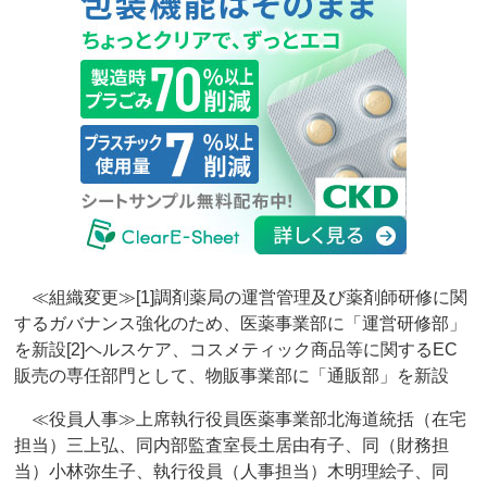
≪組織変更≫[1]調剤薬局の運営管理及び薬剤師研修に関
するガバナンス強化のため、医薬事業部に「運営研修部」
を新設[2]ヘルスケア、コスメティック商品等に関するEC
販売の専任部門として、物販事業部に「通販部」を新設
≪役員人事≫上席執行役員医薬事業部北海道統括（在宅
担当）三上弘、同内部監査室長土居由有子、同（財務担
当）小林弥生子、執行役員（人事担当）木明理絵子、同