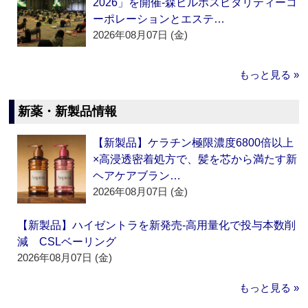
2026」を開催‐森ビルホスピタリティーコ
ーポレーションとエステ…
2026年08月07日 (金)
もっと見る »
新薬・新製品情報
【新製品】ケラチン極限濃度6800倍以上
×高浸透密着処方で、髪を芯から満たす新
ヘアケアブラン…
2026年08月07日 (金)
【新製品】ハイゼントラを新発売‐高用量化で投与本数削
減 CSLベーリング
2026年08月07日 (金)
もっと見る »