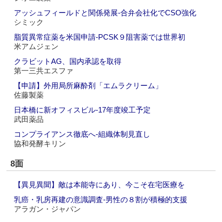
アッシュフィールドと関係発展‐合弁会社化でCSO強化
シミック
脂質異常症薬を米国申請‐PCSK９阻害薬では世界初
米アムジェン
クラビットAG、国内承認を取得
第一三共エスファ
【申請】外用局所麻酔剤「エムラクリーム」
佐藤製薬
日本橋に新オフィスビル‐17年度竣工予定
武田薬品
コンプライアンス徹底へ‐組織体制見直し
協和発酵キリン
8面
【異見異聞】敵は本能寺にあり、今こそ在宅医療を
乳癌・乳房再建の意識調査‐男性の８割が積極的支援
アラガン・ジャパン