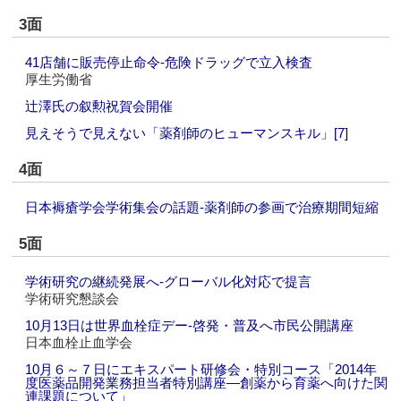
3面
41店舗に販売停止命令‐危険ドラッグで立入検査
厚生労働省
辻澤氏の叙勲祝賀会開催
見えそうで見えない「薬剤師のヒューマンスキル」[7]
4面
日本褥瘡学会学術集会の話題‐薬剤師の参画で治療期間短縮
5面
学術研究の継続発展へ‐グローバル化対応で提言
学術研究懇談会
10月13日は世界血栓症デー‐啓発・普及へ市民公開講座
日本血栓止血学会
10月６～７日にエキスパート研修会・特別コース「2014年
度医薬品開発業務担当者特別講座―創薬から育薬へ向けた関
連課題について」