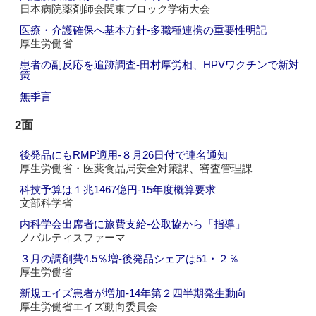
日本病院薬剤師会関東ブロック学術大会
医療・介護確保へ基本方針‐多職種連携の重要性明記
厚生労働省
患者の副反応を追跡調査‐田村厚労相、HPVワクチンで新対
策
無季言
2面
後発品にもRMP適用‐８月26日付で連名通知
厚生労働省・医薬食品局安全対策課、審査管理課
科技予算は１兆1467億円‐15年度概算要求
文部科学省
内科学会出席者に旅費支給‐公取協から「指導」
ノバルティスファーマ
３月の調剤費4.5％増‐後発品シェアは51・２％
厚生労働省
新規エイズ患者が増加‐14年第２四半期発生動向
厚生労働省エイズ動向委員会