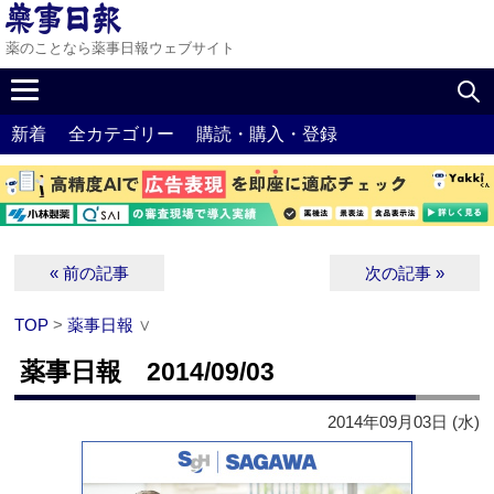
薬のことなら薬事日報ウェブサイト
新着
全カテゴリー
購読・購入・登録
« 前の記事
次の記事 »
TOP
>
薬事日報
∨
薬事日報 2014/09/03
2014年09月03日 (水)