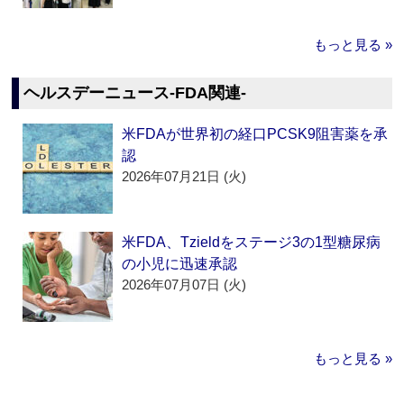
もっと見る »
ヘルスデーニュース‐FDA関連‐
米FDAが世界初の経口PCSK9阻害薬を承
認
2026年07月21日 (火)
米FDA、Tzieldをステージ3の1型糖尿病
の小児に迅速承認
2026年07月07日 (火)
もっと見る »