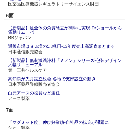
医薬品医療機器レギュラトリーサイエンス財団
6面
【新製品】足全体の角質除去が簡単に実現‐Drショールから
電動リムーバー
RBジャパン
通販市場は８％増の5.8兆円‐13年度売上高調査まとまる
日本通信販売協会
【新製品】低刺激洗浄料「ミノン」シリーズ‐包装デザイン
大幅リニューアル
第一三共ヘルスケア
高知県が先月設立総会‐各地で支部設立の動き
日本医薬品登録販売者協会
白元アースの役員など選任
アース製薬
7面
「マグミット錠」伸び好業績‐自社品の拡充が課題に
シオエ製薬