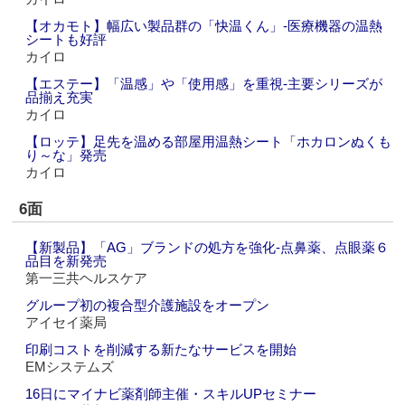
【オカモト】幅広い製品群の「快温くん」‐医療機器の温熱
シートも好評
カイロ
【エステー】「温感」や「使用感」を重視‐主要シリーズが
品揃え充実
カイロ
【ロッテ】足先を温める部屋用温熱シート「ホカロンぬくも
り～な」発売
カイロ
6面
【新製品】「AG」ブランドの処方を強化‐点鼻薬、点眼薬６
品目を新発売
第一三共ヘルスケア
グループ初の複合型介護施設をオープン
アイセイ薬局
印刷コストを削減する新たなサービスを開始
EMシステムズ
16日にマイナビ薬剤師主催・スキルUPセミナー