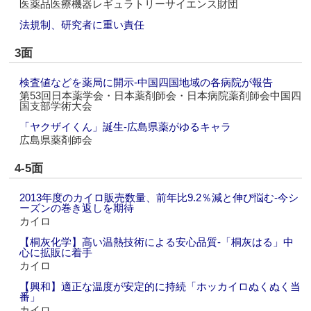
医薬品医療機器レギュラトリーサイエンス財団
法規制、研究者に重い責任
3面
検査値などを薬局に開示‐中国四国地域の各病院が報告
第53回日本薬学会・日本薬剤師会・日本病院薬剤師会中国四
国支部学術大会
「ヤクザイくん」誕生‐広島県薬がゆるキャラ
広島県薬剤師会
4-5面
2013年度のカイロ販売数量、前年比9.2％減と伸び悩む‐今シ
ーズンの巻き返しを期待
カイロ
【桐灰化学】高い温熱技術による安心品質‐「桐灰はる」中
心に拡販に着手
カイロ
【興和】適正な温度が安定的に持続「ホッカイロぬくぬく当
番」
カイロ