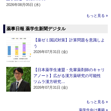
2026年08月05日 (水)
もっと見る »
薬事日報 薬学生新聞デジタル
【薬ゼミ国試対策】計算問題を意識しよ
う
2026年07月31日 (金)
【日本薬学生連盟・先輩薬剤師のキャリ
アノート】広がる漢方薬研究の可能性
ツムラ漢方研究…
2026年07月31日 (金)
もっと見る »
薬学生向け書籍 »