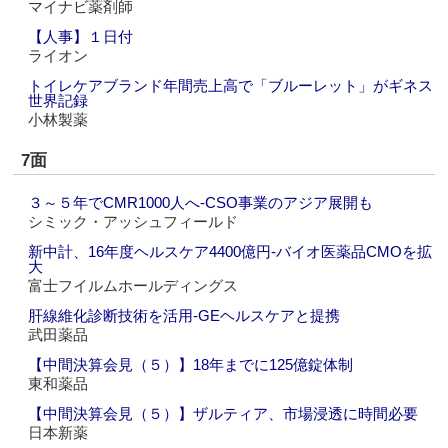
マイナビ薬剤師
【人事】１日付
ライオン
トイレケアブランド年間売上高で「ブルーレット」がギネス
世界記録
小林製薬
7面
３～５年でCMR1000人へ‐CSO事業のアジア展開も
シミック・アッシュフィールド
新中計、16年度ヘルスケア4400億円‐バイオ医薬品CMOを拡
大
富士フイルムホールディングス
肝線維化診断技術を活用‐GEヘルスケアと提携
武田薬品
【中間決算会見（５）】18年までに125億錠体制
東和薬品
【中間決算会見（５）】ザルティア、市場浸透に時間必要
日本新薬