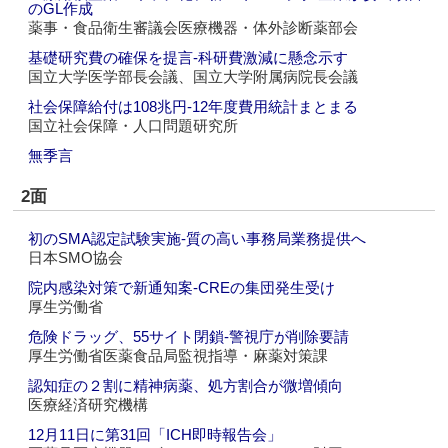
のGL作成
薬事・食品衛生審議会医療機器・体外診断薬部会
基礎研究費の確保を提言‐科研費激減に懸念示す
国立大学医学部長会議、国立大学附属病院長会議
社会保障給付は108兆円‐12年度費用統計まとまる
国立社会保障・人口問題研究所
無季言
2面
初のSMA認定試験実施‐質の高い事務局業務提供へ
日本SMO協会
院内感染対策で新通知案‐CREの集団発生受け
厚生労働省
危険ドラッグ、55サイト閉鎖‐警視庁が削除要請
厚生労働省医薬食品局監視指導・麻薬対策課
認知症の２割に精神病薬、処方割合が微増傾向
医療経済研究機構
12月11日に第31回「ICH即時報告会」