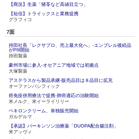
【商況】生薬「猪苓など高値目立つ」
【短信】トライックスと業務提携
グラフィコ
7面
持田社長「レクサプロ、売上最大化へ」‐エンブレル後続品
がPIII開始
持田製薬
豪州市場に参入‐オセアニア地域では初拠点
大塚製薬
アステラスから製品承継‐販売品目は８品目に拡充
オーファンパシフィック
癌免疫併用療法で提携‐肺癌適応の治験開始
米メルク、米イーライリリー
ペキロンクリーム、単独販売開始
ガルデルマ
【承認】パーキンソン治療薬「DUOPA配合腸注剤」
米アッヴィ