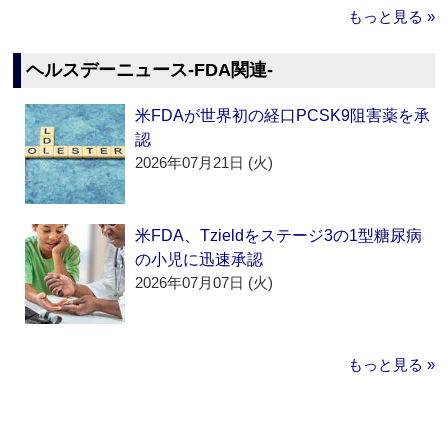
もっと見る »
ヘルスデーニュース‐FDA関連‐
米FDAが世界初の経口PCSK9阻害薬を承
認
2026年07月21日 (火)
米FDA、Tzieldをステージ3の1型糖尿病
の小児に迅速承認
2026年07月07日 (火)
もっと見る »