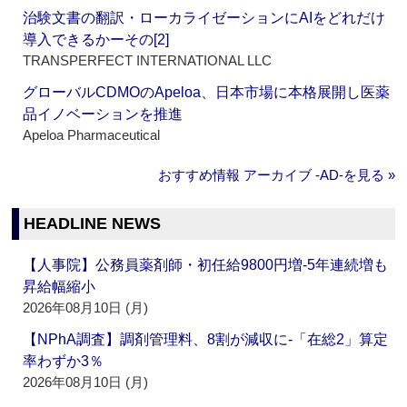
治験文書の翻訳・ローカライゼーションにAIをどれだけ
導入できるかーその[2]
TRANSPERFECT INTERNATIONAL LLC
グローバルCDMOのApeloa、日本市場に本格展開し医薬
品イノベーションを推進
Apeloa Pharmaceutical
おすすめ情報 アーカイブ ‐AD‐を見る »
HEADLINE NEWS
【人事院】公務員薬剤師・初任給9800円増‐5年連続増も
昇給幅縮小
2026年08月10日 (月)
【NPhA調査】調剤管理料、8割が減収に‐「在総2」算定
率わずか3％
2026年08月10日 (月)