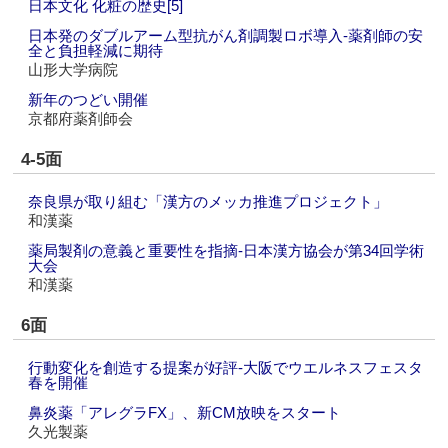
日本文化 化粧の歴史[5]
日本発のダブルアーム型抗がん剤調製ロボ導入‐薬剤師の安
全と負担軽減に期待
山形大学病院
新年のつどい開催
京都府薬剤師会
4-5面
奈良県が取り組む「漢方のメッカ推進プロジェクト」
和漢薬
薬局製剤の意義と重要性を指摘‐日本漢方協会が第34回学術
大会
和漢薬
6面
行動変化を創造する提案が好評‐大阪でウエルネスフェスタ
春を開催
鼻炎薬「アレグラFX」、新CM放映をスタート
久光製薬