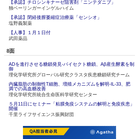
【承認】チロシンキナーゼ阻害剤「ニンテダニブ」
独ベーリンガーインゲルハイム
【承認】閉経後膣萎縮症治療薬「センシオ」
塩野義製薬
【人事】１月１日付
武田薬品
8面
ADを進行させる糖鎖発見‐バイセクト糖鎖、Aβ産生酵素を制
御
理化学研究所グローバル研究クラスタ疾患糖鎖研究チーム
内臓脂肪の制御性T細胞、増殖メカニズムを解明‐IL‐33、肥
満での高血糖改善
理化学研究所統合生命医科学研究センター
５月11日にセミナー「粘膜免疫システムの解明と免疫疾患」
開催
千里ライフサイエンス振興財団