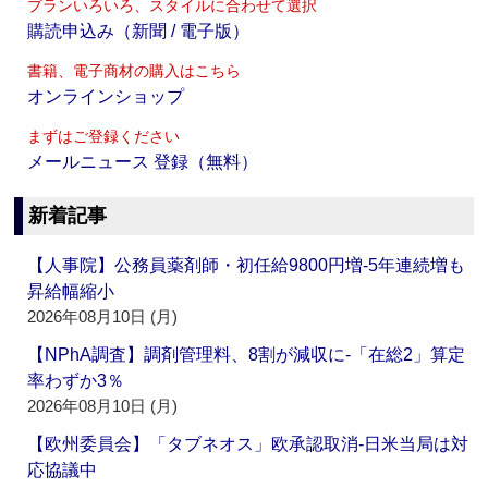
プランいろいろ、スタイルに合わせて選択
購読申込み（新聞 / 電子版）
書籍、電子商材の購入はこちら
オンラインショップ
まずはご登録ください
メールニュース 登録（無料）
新着記事
【人事院】公務員薬剤師・初任給9800円増‐5年連続増も
昇給幅縮小
2026年08月10日 (月)
【NPhA調査】調剤管理料、8割が減収に‐「在総2」算定
率わずか3％
2026年08月10日 (月)
【欧州委員会】「タブネオス」欧承認取消‐日米当局は対
応協議中