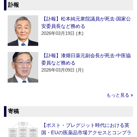
訃報
【訃報】松本純元衆院議員が死去‐国家公
安委員長など務める
2026年03月19日 (木)
【訃報】漆畑日薬元副会長が死去‐中医協
委員など務める
2026年03月09日 (月)
もっと見る »
寄稿
【ポスト・ブレグジット時代における英
国・EUの医薬品市場アクセスとコンプラ