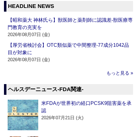
HEADLINE NEWS
【昭和薬大 神林氏ら】獣医師と薬剤師に認識差‐獣医療専
門教育の充実を
2026年08月07日 (金)
【厚労省検討会】OTC類似薬で中間整理‐77成分1042品
目が対象に
2026年08月07日 (金)
もっと見る »
ヘルスデーニュース‐FDA関連‐
米FDAが世界初の経口PCSK9阻害薬を承
認
2026年07月21日 (火)