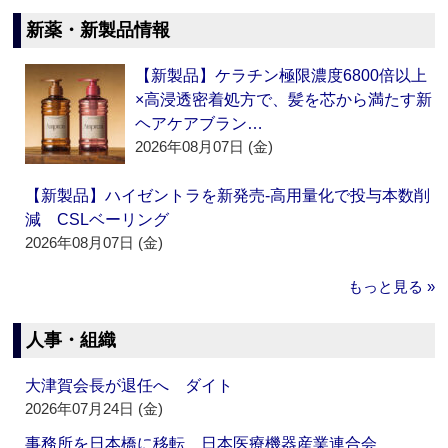
新薬・新製品情報
【新製品】ケラチン極限濃度6800倍以上
×高浸透密着処方で、髪を芯から満たす新
ヘアケアブラン…
2026年08月07日 (金)
【新製品】ハイゼントラを新発売‐高用量化で投与本数削
減 CSLベーリング
2026年08月07日 (金)
もっと見る »
人事・組織
大津賀会長が退任へ ダイト
2026年07月24日 (金)
事務所を日本橋に移転 日本医療機器産業連合会