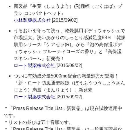
新製品『生葉（しょうよう）(R)極幅（ごくはば）ブ
ラシ コンパクトヘッド』
小林製薬株式会社
[2015/09/02]
うるおいを守って洗う、乾燥肌用ボディウォッシュで
市場拡大。洗いあがりのしっとり感満足度88％！乾燥
肌用シリーズ「ケアセラ(R)」から『泡の高保湿ボデ
ィウォッシュ フルーティローズの香り』と『高保湿
スキンバーム』新発売！
ロート製薬株式会社
[2015/09/02]
ついに有効成分量5000mg配合の満量処方が登場！
「新・ロート防風通聖散錠（ぼうふうつうしょうさん
じょう）満量（まんりょう）」新発売
ロート製薬株式会社
[2015/09/02]
＊「Press Release Title List：新製品」は現在試験運用中
です。
＊リストの並びは五十音順です。
＊「Press Release Title List：新製品」は一般用医薬品な