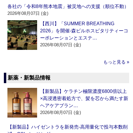
各社の「令和8年熊本地震」被災地への支援（順位不動）
2026年08月07日 (金)
【西川】「SUMMER BREATHING
2026」を開催‐森ビルホスピタリティーコ
ーポレーションとエステ…
2026年08月07日 (金)
もっと見る »
新薬・新製品情報
【新製品】ケラチン極限濃度6800倍以上
×高浸透密着処方で、髪を芯から満たす新
ヘアケアブラン…
2026年08月07日 (金)
【新製品】ハイゼントラを新発売‐高用量化で投与本数削