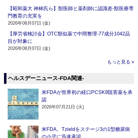
【昭和薬大 神林氏ら】獣医師と薬剤師に認識差‐獣医療専
門教育の充実を
2026年08月07日 (金)
【厚労省検討会】OTC類似薬で中間整理‐77成分1042品
目が対象に
2026年08月07日 (金)
もっと見る »
ヘルスデーニュース‐FDA関連‐
米FDAが世界初の経口PCSK9阻害薬を承
認
2026年07月21日 (火)
米FDA、Tzieldをステージ3の1型糖尿病
の小児に迅速承認