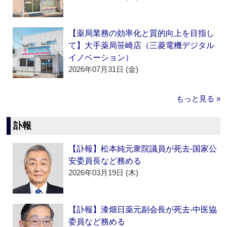
【薬局業務の効率化と質的向上を目指し
て】大手薬局笹崎店（三菱電機デジタル
イノベーション）
2026年07月31日 (金)
もっと見る »
訃報
【訃報】松本純元衆院議員が死去‐国家公
安委員長など務める
2026年03月19日 (木)
【訃報】漆畑日薬元副会長が死去‐中医協
委員など務める