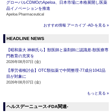
グローバルCDMOのApeloa、日本市場に本格展開し医薬
品イノベーションを推進
Apeloa Pharmaceutical
おすすめ情報 アーカイブ ‐AD‐を見る »
HEADLINE NEWS
【昭和薬大 神林氏ら】獣医師と薬剤師に認識差‐獣医療専
門教育の充実を
2026年08月07日 (金)
【厚労省検討会】OTC類似薬で中間整理‐77成分1042品
目が対象に
2026年08月07日 (金)
もっと見る »
ヘルスデーニュース‐FDA関連‐