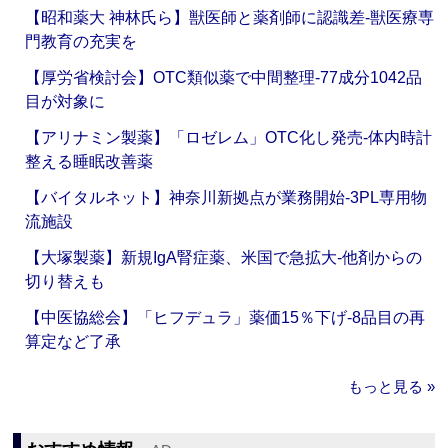
【昭和薬大 神林氏ら】獣医師と薬剤師に認識差‐獣医療専
門教育の充実を
【厚労省検討会】OTC類似薬で中間整理‐77成分1042品
目が対象に
【アリナミン製薬】「ロゼレム」OTC化し発売‐体内時計
整える睡眠改善薬
【バイタルネット】神奈川新拠点が業務開始‐3PL専用物
流施設
【大塚製薬】新規IgA腎症薬、米国で急拡大‐他剤からの
切り替えも
【中医協総会】「ヒフデュラ」薬価15％下げ‐8品目の再
算定など了承
もっと見る »