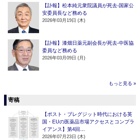
【訃報】松本純元衆院議員が死去‐国家公
安委員長など務める
2026年03月19日 (木)
【訃報】漆畑日薬元副会長が死去‐中医協
委員など務める
2026年03月09日 (月)
もっと見る »
寄稿
【ポスト・ブレグジット時代における英
国・EUの医薬品市場アクセスとコンプラ
イアンス】第4回…
2026年07月23日 (木)