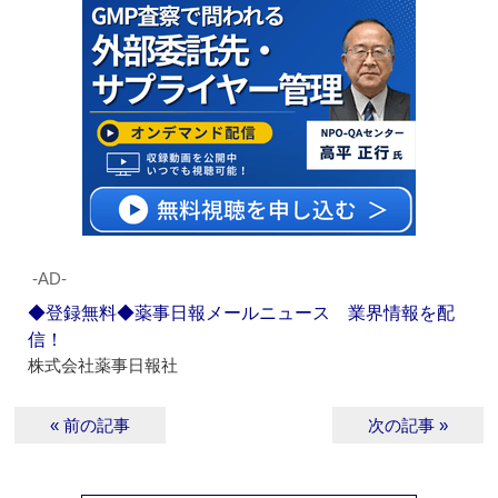
‐AD‐
◆登録無料◆薬事日報メールニュース 業界情報を配
信！
株式会社薬事日報社
« 前の記事
次の記事 »