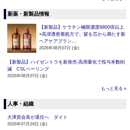
新薬・新製品情報
【新製品】ケラチン極限濃度6800倍以上
×高浸透密着処方で、髪を芯から満たす新
ヘアケアブラン…
2026年08月07日 (金)
【新製品】ハイゼントラを新発売‐高用量化で投与本数削
減 CSLベーリング
2026年08月07日 (金)
もっと見る »
人事・組織
大津賀会長が退任へ ダイト
2026年07月24日 (金)