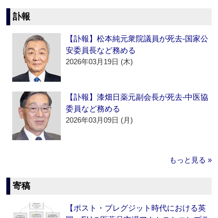
訃報
【訃報】松本純元衆院議員が死去‐国家公
安委員長など務める
2026年03月19日 (木)
【訃報】漆畑日薬元副会長が死去‐中医協
委員など務める
2026年03月09日 (月)
もっと見る »
寄稿
【ポスト・ブレグジット時代における英