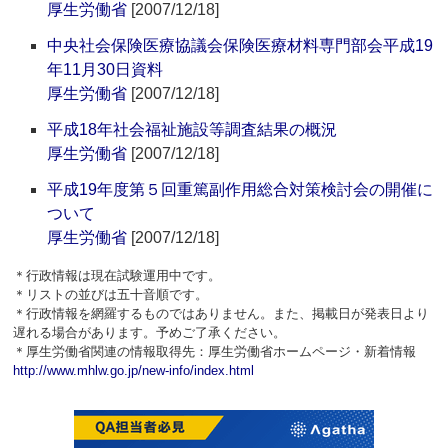
厚生労働省
[2007/12/18]
中央社会保険医療協議会保険医療材料専門部会平成19
年11月30日資料
厚生労働省
[2007/12/18]
平成18年社会福祉施設等調査結果の概況
厚生労働省
[2007/12/18]
平成19年度第５回重篤副作用総合対策検討会の開催に
ついて
厚生労働省
[2007/12/18]
＊行政情報は現在試験運用中です。
＊リストの並びは五十音順です。
＊行政情報を網羅するものではありません。また、掲載日が発表日より
遅れる場合があります。予めご了承ください。
＊厚生労働省関連の情報取得先：厚生労働省ホームページ・新着情報
http://www.mhlw.go.jp/new-info/index.html