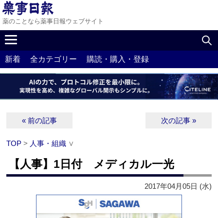
薬のことなら薬事日報ウェブサイト
新着
全カテゴリー
購読・購入・登録
« 前の記事
次の記事 »
TOP
>
人事・組織
∨
【人事】1日付 メディカル一光
2017年04月05日 (水)