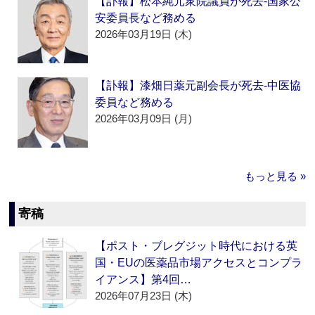
【訃報】松本純元衆院議員が死去‐国家公
安委員長など務める
2026年03月19日 (木)
【訃報】漆畑日薬元副会長が死去‐中医協
委員など務める
2026年03月09日 (月)
もっと見る »
寄稿
【ポスト・ブレグジット時代における英
国・EUの医薬品市場アクセスとコンプラ
イアンス】第4回…
2026年07月23日 (木)