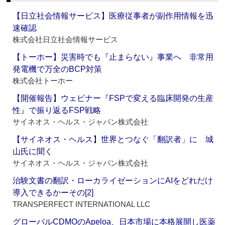
【日立社会情報サービス】医療従事者が副作用情報を迅
速確認
株式会社日立社会情報サービス
【トーホー】災害時でも『止まらない』事業へ 非常用
発電機で万全のBCP対策
株式会社トーホー
【開催報告】ウェビナー『FSPで変える臨床開発の生産
性』で振り返るFSP戦略
サイネオス・ヘルス・ジャパン株式会社
【サイネオス・ヘルス】世界とつなぐ「翻訳者」に 城
山氏に聞く
サイネオス・ヘルス・ジャパン株式会社
治験文書の翻訳・ローカライゼーションにAIをどれだけ
導入できるかーその[2]
TRANSPERFECT INTERNATIONAL LLC
グローバルCDMOのApeloa、日本市場に本格展開し医薬