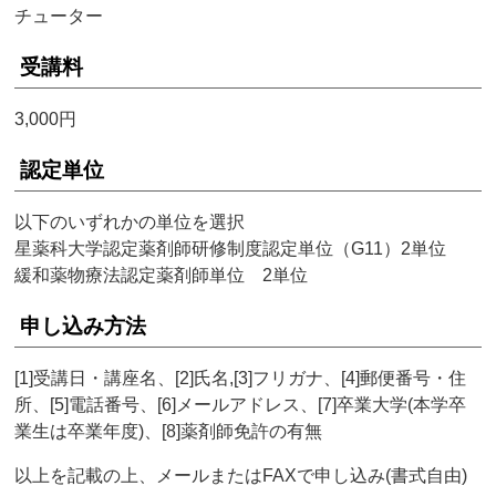
チューター
受講料
3,000円
認定単位
以下のいずれかの単位を選択
星薬科大学認定薬剤師研修制度認定単位（G11）2単位
緩和薬物療法認定薬剤師単位 2単位
申し込み方法
[1]受講日・講座名、[2]氏名,[3]フリガナ、[4]郵便番号・住
所、[5]電話番号、[6]メールアドレス、[7]卒業大学(本学卒
業生は卒業年度)、[8]薬剤師免許の有無
以上を記載の上、メールまたはFAXで申し込み(書式自由)