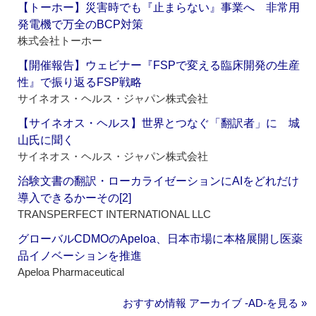
【トーホー】災害時でも『止まらない』事業へ 非常用
発電機で万全のBCP対策
株式会社トーホー
【開催報告】ウェビナー『FSPで変える臨床開発の生産
性』で振り返るFSP戦略
サイネオス・ヘルス・ジャパン株式会社
【サイネオス・ヘルス】世界とつなぐ「翻訳者」に 城
山氏に聞く
サイネオス・ヘルス・ジャパン株式会社
治験文書の翻訳・ローカライゼーションにAIをどれだけ
導入できるかーその[2]
TRANSPERFECT INTERNATIONAL LLC
グローバルCDMOのApeloa、日本市場に本格展開し医薬
品イノベーションを推進
Apeloa Pharmaceutical
おすすめ情報 アーカイブ ‐AD‐を見る »