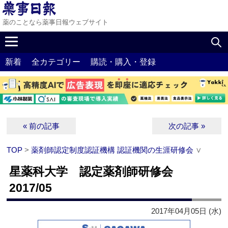
薬のことなら薬事日報ウェブサイト
新着
全カテゴリー
購読・購入・登録
« 前の記事
次の記事 »
TOP
>
薬剤師認定制度認証機構 認証機関の生涯研修会
∨
星薬科大学 認定薬剤師研修会
2017/05
2017年04月05日 (水)