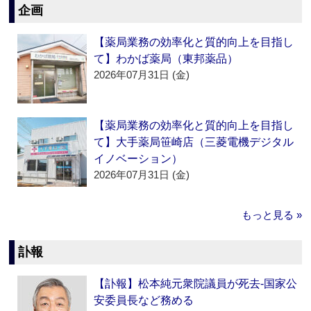
企画
【薬局業務の効率化と質的向上を目指し
て】わかば薬局（東邦薬品）
2026年07月31日 (金)
【薬局業務の効率化と質的向上を目指し
て】大手薬局笹崎店（三菱電機デジタル
イノベーション）
2026年07月31日 (金)
もっと見る »
訃報
【訃報】松本純元衆院議員が死去‐国家公
安委員長など務める