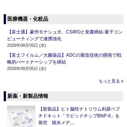
医療機器・化粧品
【富士通】豪州モナシュ大、CSIROと覚書締結‐量子コン
ピューティングで連携強化
2026年08月05日 (水)
【富士フイルム／大鵬薬品】ADCの製造技術の開発で戦
略的パートナーシップを締結
2026年08月05日 (水)
もっと見る »
新薬・新製品情報
【新製品】ヒト脳性ナトリウム利尿ペプ
チドキット「ラピッドチップBNP-II」を
発売 積水メデ…