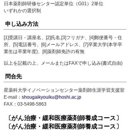
日本薬剤師研修センター認定単位（G01）2単位
いずれかの選択制
申し込み方法
[1]受講日・講座名、[2]氏名,[3]フリガナ、[4]郵便番号・住
所、[5]電話番号、[6]メールアドレス、[7]卒業大学(本学卒
業生は卒業年度)、[8]薬剤師免許の有無
以上を記載の上、メールまたはFAXで申し込み(書式自由)
問合先
星薬科大学イノベーションセンター薬剤師生涯学習支援室
E-mail：
shougaikyouiku@hoshi.ac.jp
FAX：03-5498-5863
〔がん治療・緩和医療薬剤師養成コース〕
〔がん治療・緩和医療薬剤師養成コース〕