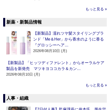
もっと見る »
新薬・新製品情報
【新製品】濡れツヤ髪スタイリングブラ
ンド「Me＆Her」から香水のように香る
『グロッシーヘア…
2026年08月10日 (月)
【新製品】「ヒッツディファレント」からオーラルケア
製品を新発売 マツキヨココカラ＆カン…
2026年08月10日 (月)
もっと見る »
人事・組織
【7日付人事】監麻課長に井本氏 厚生労