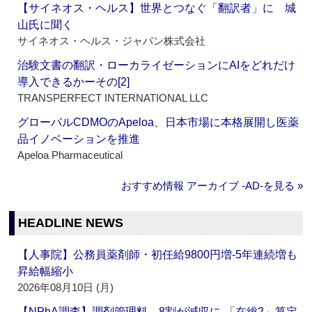
【サイネオス・ヘルス】世界とつなぐ「翻訳者」に 城
山氏に聞く
サイネオス・ヘルス・ジャパン株式会社
治験文書の翻訳・ローカライゼーションにAIをどれだけ
導入できるかーその[2]
TRANSPERFECT INTERNATIONAL LLC
グローバルCDMOのApeloa、日本市場に本格展開し医薬
品イノベーションを推進
Apeloa Pharmaceutical
おすすめ情報 アーカイブ ‐AD‐を見る »
HEADLINE NEWS
【人事院】公務員薬剤師・初任給9800円増‐5年連続増も
昇給幅縮小
2026年08月10日 (月)
【NPhA調査】調剤管理料、8割が減収に‐「在総2」算定