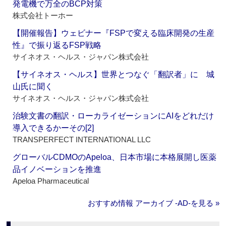
発電機で万全のBCP対策
株式会社トーホー
【開催報告】ウェビナー『FSPで変える臨床開発の生産
性』で振り返るFSP戦略
サイネオス・ヘルス・ジャパン株式会社
【サイネオス・ヘルス】世界とつなぐ「翻訳者」に 城
山氏に聞く
サイネオス・ヘルス・ジャパン株式会社
治験文書の翻訳・ローカライゼーションにAIをどれだけ
導入できるかーその[2]
TRANSPERFECT INTERNATIONAL LLC
グローバルCDMOのApeloa、日本市場に本格展開し医薬
品イノベーションを推進
Apeloa Pharmaceutical
おすすめ情報 アーカイブ ‐AD‐を見る »