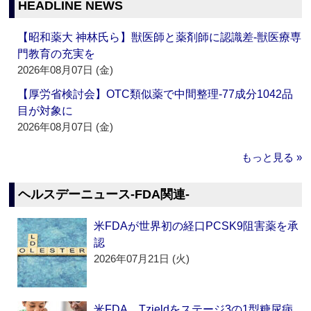
HEADLINE NEWS
【昭和薬大 神林氏ら】獣医師と薬剤師に認識差‐獣医療専
門教育の充実を
2026年08月07日 (金)
【厚労省検討会】OTC類似薬で中間整理‐77成分1042品
目が対象に
2026年08月07日 (金)
もっと見る »
ヘルスデーニュース‐FDA関連‐
米FDAが世界初の経口PCSK9阻害薬を承
認
2026年07月21日 (火)
米FDA、Tzieldをステージ3の1型糖尿病