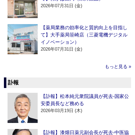
2026年07月31日 (金)
【薬局業務の効率化と質的向上を目指し
て】大手薬局笹崎店（三菱電機デジタル
イノベーション）
2026年07月31日 (金)
もっと見る »
訃報
【訃報】松本純元衆院議員が死去‐国家公
安委員長など務める
2026年03月19日 (木)
【訃報】漆畑日薬元副会長が死去‐中医協