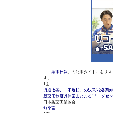
「
薬事日報
」の記事タイトルをリス
す。
1面
流通改善、「不退転」の決意”松谷薬
新薬価制度具体案まとまる”「エグゼ
日本製薬工業協会
無季言