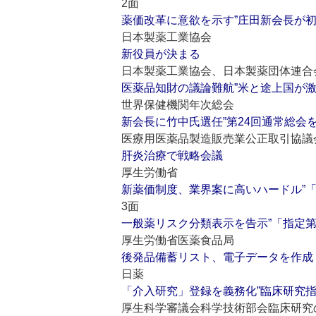
2面
薬価改革に意欲を示す”庄田新会長が
日本製薬工業協会
新役員が決まる
日本製薬工業協会、日本製薬団体連合
医薬品知財の議論難航”米と途上国が
世界保健機関年次総会
新会長に竹中氏選任”第24回通常総会
医療用医薬品製造販売業公正取引協議
肝炎治療で戦略会議
厚生労働省
新薬価制度、業界案に高いハードル”
3面
一般薬リスク分類表示を告示”「指定第
厚生労働省医薬食品局
後発品備蓄リスト、電子データを作成
日薬
「介入研究」登録を義務化”臨床研究
厚生科学審議会科学技術部会臨床研究