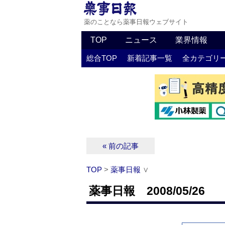
薬のことなら薬事日報ウェブサイト
TOP
ニュース
業界情報
総合TOP
新着記事一覧
全カテゴリ
« 前の記事
TOP
>
薬事日報
∨
薬事日報 2008/05/26