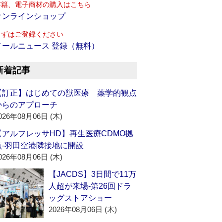
書籍、電子商材の購入はこちら
オンラインショップ
まずはご登録ください
メールニュース 登録（無料）
新着記事
【訂正】はじめての獣医療 薬学的観点
からのアプローチ
026年08月06日 (木)
【アルフレッサHD】再生医療CDMO拠
点‐羽田空港隣接地に開設
026年08月06日 (木)
【JACDS】3日間で11万
人超が来場‐第26回ドラ
ッグストアショー
2026年08月06日 (木)