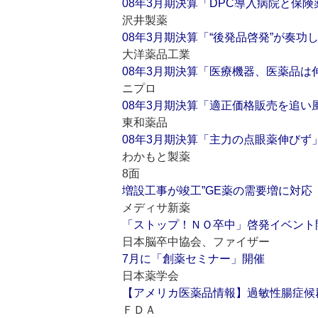
08年3月期決算「DPC導入病院と保
沢井製薬
08年3月期決算「“後発品啓発”が奏功
大洋薬品工業
08年3月期決算「医療機器、医薬品は
ニプロ
08年3月期決算「適正価格販売を追い
東和薬品
08年3月期決算「主力の点眼薬伸びず
わかもと製薬
8面
増設工事が竣工”GE薬の需要増に対応
メディサ新薬
「ストップ！ＮＯ卒中」啓発イベント
日本脳卒中協会、ファイザー
7月に「創薬セミナー」開催
日本薬学会
【アメリカ医薬品情報】過敏性腸症候
ＦＤＡ