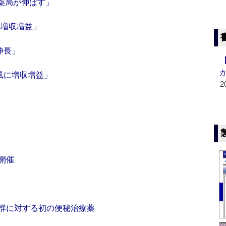
険薬局が伸ばす」
し増収増益」
伸長」
風に増収増益」
2
」
開催
群に対する初の便秘治療薬