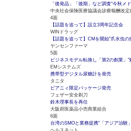
「後発品」「後期」など調査”今秋メ
中央社会保険医療協議会診療報酬改定
4面
【話題を追って】設立3周年記念会
WINドラッグ
【話題を追って】CMを開始”爪水虫
ヤンセンファーマ
5面
ビジネスモデル転換し「第2の創業」
EMシステムズ
携帯型デジタル尿糖計を発売
タニタ
ピアニィ限定パッケージ発売
フェザー安全剃刀
鈴木理事長を再任
大阪府医薬品小売商業組合
6面
台湾のSMOと業務提携”「アジア治験
ヘルスネット