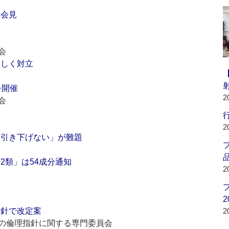
初会見
会
激しく対立
を開催
2
会
行
2
「引き下げない」が難題
品
2類」は54成分通知
2
2
指針で改定案
2
の倫理指針に関する専門委員会