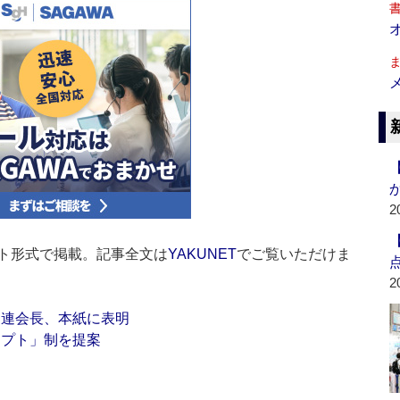
2
ト形式で掲載。記事全文は
YAKUNET
でご覧いただけま
2
卸連会長、本紙に表明
ンプト」制を提案