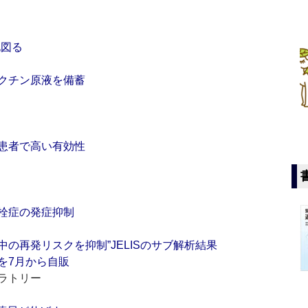
も
化図る
クチン原液を備蓄
患者で高い有効性
栓症の発症抑制
再発リスクを抑制”JELISのサブ解析結果
を7月から自販
ラトリー