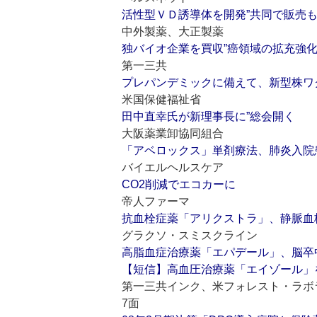
活性型ＶＤ誘導体を開発”共同で販売
中外製薬、大正製薬
独バイオ企業を買収”癌領域の拡充強
第一三共
プレパンデミックに備えて、新型株ワ
米国保健福祉省
田中直幸氏が新理事長に”総会開く
大阪薬業卸協同組合
「アベロックス」単剤療法、肺炎入院
バイエルヘルスケア
CO2削減でエコカーに
帝人ファーマ
抗血栓症薬「アリクストラ」、静脈血
グラクソ・スミスクライン
高脂血症治療薬「エパデール」、脳卒中の
【短信】高血圧治療薬「エイゾール」
第一三共インク、米フォレスト・ラボ
7面