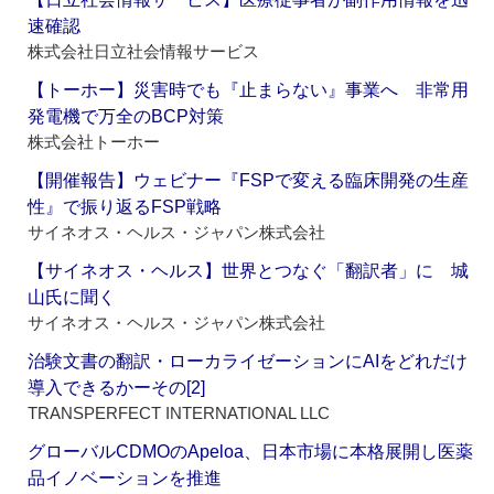
速確認
株式会社日立社会情報サービス
【トーホー】災害時でも『止まらない』事業へ 非常用
発電機で万全のBCP対策
株式会社トーホー
【開催報告】ウェビナー『FSPで変える臨床開発の生産
性』で振り返るFSP戦略
サイネオス・ヘルス・ジャパン株式会社
【サイネオス・ヘルス】世界とつなぐ「翻訳者」に 城
山氏に聞く
サイネオス・ヘルス・ジャパン株式会社
治験文書の翻訳・ローカライゼーションにAIをどれだけ
導入できるかーその[2]
TRANSPERFECT INTERNATIONAL LLC
グローバルCDMOのApeloa、日本市場に本格展開し医薬
品イノベーションを推進