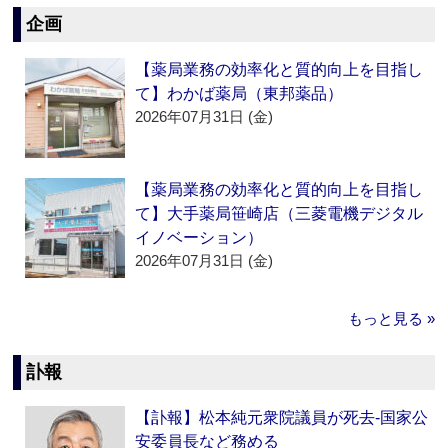
企画
【薬局業務の効率化と質的向上を目指し
て】わかば薬局（東邦薬品）
2026年07月31日 (金)
【薬局業務の効率化と質的向上を目指し
て】大手薬局笹崎店（三菱電機デジタル
イノベーション）
2026年07月31日 (金)
もっと見る »
訃報
【訃報】松本純元衆院議員が死去‐国家公
安委員長など務める