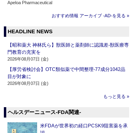
Apeloa Pharmaceutical
おすすめ情報 アーカイブ ‐AD‐を見る »
HEADLINE NEWS
【昭和薬大 神林氏ら】獣医師と薬剤師に認識差‐獣医療専
門教育の充実を
2026年08月07日 (金)
【厚労省検討会】OTC類似薬で中間整理‐77成分1042品
目が対象に
2026年08月07日 (金)
もっと見る »
ヘルスデーニュース‐FDA関連‐
米FDAが世界初の経口PCSK9阻害薬を承
認