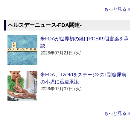
もっと見る »
ヘルスデーニュース‐FDA関連‐
米FDAが世界初の経口PCSK9阻害薬を承
認
2026年07月21日 (火)
米FDA、Tzieldをステージ3の1型糖尿病
の小児に迅速承認
2026年07月07日 (火)
もっと見る »