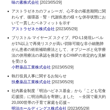
味の素株式会社
[2023/05/29]
アストラゼネカのフォシーガ、心不全の罹患期間に関
わらず、循環器・腎・代謝疾患の様々な併存状態にお
いて一貫したベネフィットを示す
アストラゼネカ株式会社
[2023/05/29]
ブリストル マイヤーズ スクイブ、PD-L1発現レベル
が1%以上で再発リスクが高い切除可能な非小細胞肺
がん患者の術前補助療法として、オプジーボと化学療
法の併用療法の承認を推奨するCHMPの肯定的な見解
を受ける
小野薬品工業株式会社
[2023/05/29]
執行役員人事に関するお知らせ
扶桑薬品工業株式会社
[2023/05/29]
社内募金制度「明治ハピネス基金」から「こども宅食
応援団」に明治商品を寄贈しました ～全国で最大約
20,000世帯の子育て家庭を応援～
明治ホールディングス株式会社
[2023/05/29]