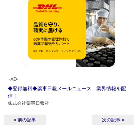
‐AD‐
◆登録無料◆薬事日報メールニュース 業界情報を配
信！
株式会社薬事日報社
« 前の記事
次の記事 »