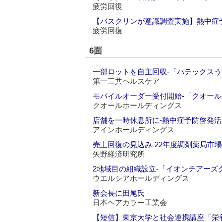
疲労回復
【バスクリンが意識調査実施】熱中症
疲労回復
6面
一部ロットを自主回収‐「パテックス
第一三共ヘルスケア
モバイルオーダー受付開始‐「クオー
クオールホールディングス
店舗を一時休息所に‐熱中症予防啓発活
アインホールディングス
売上回復の見込み‐22年度調剤薬局市場
矢野経済研究所
2地域目の組織設立‐「イオンチアーズ
ウエルシアホールディングス
新会長に田尾氏
日本ヘアカラー工業会
【短信】東京大学と社会連携講座「栄