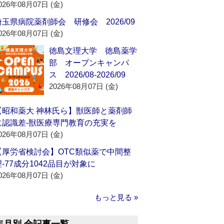
026年08月07日 (金)
埼玉県病院薬剤師会 研修会 2026/09
026年08月07日 (金)
徳島文理大学 徳島薬学
部 オープンキャンパ
ス 2026/08-2026/09
2026年08月07日 (金)
【昭和薬大 神林氏ら】獣医師と薬剤師
に認識差‐獣医療専門教育の充実を
026年08月07日 (金)
【厚労省検討会】OTC類似薬で中間整
理‐77成分1042品目が対象に
026年08月07日 (金)
もっと見る »