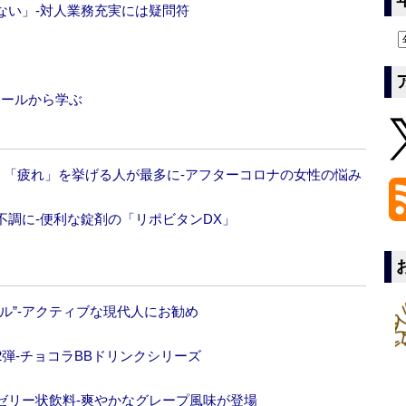
ない」‐対人業務充実には疑問符
ロールから学ぶ
調査】「疲れ」を挙げる人が最多に‐アフターコロナの女性の悩み
調に‐便利な錠剤の「リポビタンDX」
ル”‐アクティブな現代人にお勧め
弾‐チョコラBBドリンクシリーズ
ゼリー状飲料‐爽やかなグレープ風味が登場