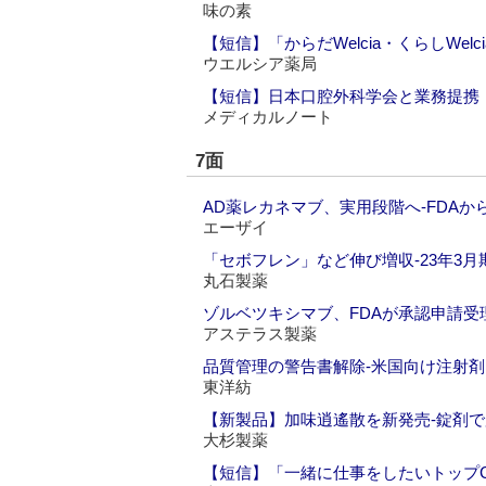
味の素
【短信】「からだWelcia・くらしWe
ウエルシア薬局
【短信】日本口腔外科学会と業務提携
メディカルノート
7面
AD薬レカネマブ、実用段階へ‐FDA
エーザイ
「セボフレン」など伸び増収‐23年3月
丸石製薬
ゾルベツキシマブ、FDAが承認申請受
アステラス製薬
品質管理の警告書解除‐米国向け注射剤
東洋紡
【新製品】加味逍遙散を新発売‐錠剤
大杉製薬
【短信】「一緒に仕事をしたいトップ