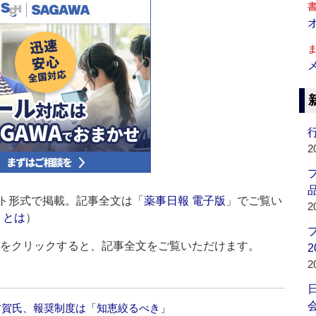
行
2
品
ト形式で掲載。記事全文は「
薬事日報 電子版
」でご覧い
2
」とは
）
ルをクリックすると、記事全文をご覧いただけます。
2
2
会
・古賀氏、報奨制度は「知恵絞るべき」