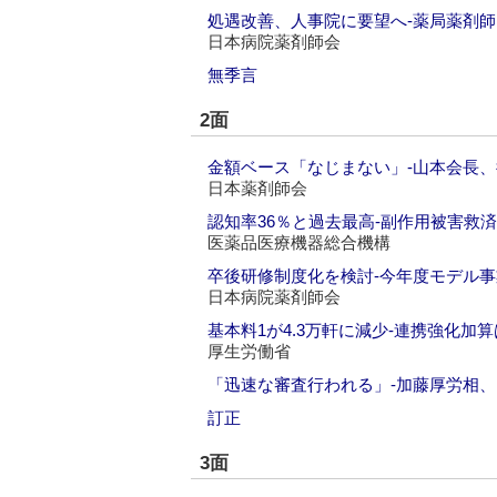
処遇改善、人事院に要望へ‐薬局薬剤
日本病院薬剤師会
無季言
2面
金額ベース「なじまない」‐山本会長
日本薬剤師会
認知率36％と過去最高‐副作用被害救
医薬品医療機器総合機構
卒後研修制度化を検討‐今年度モデル事
日本病院薬剤師会
基本料1が4.3万軒に減少‐連携強化加算は
厚生労働省
「迅速な審査行われる」‐加藤厚労相
訂正
3面