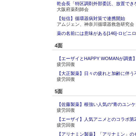
乾会長「特区調剤外部委託、放置でき
大阪府薬剤師会
【短信】循環器病対策で連携開始
アムジェン、神奈川循環器救急研究会
薬の名前には意味がある[146]‐ロピニ
4面
【エーザイとHAPPY WOMANが
疲労回復
【大正製薬】日々の疲れと加齢に伴う不
疲労回復
5面
【佐藤製薬】根強い人気の“青のユンケ
疲労回復
【エーザイ】人気アニメとのコラボ第2
疲労回復
【アリナミン製薬】「アリナミン」の