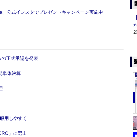
lcia」公式インスタでプレゼントキャンペーン実施中
2
からの正式承認を発表
期単体決算
理
で服用しやすく
CRO」に選出