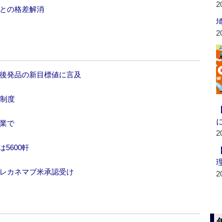
2
師との格差解消
2
、後発品の新目標値に言及
済制度
業で
2
5600軒
、レカネマブ米承認受け
2