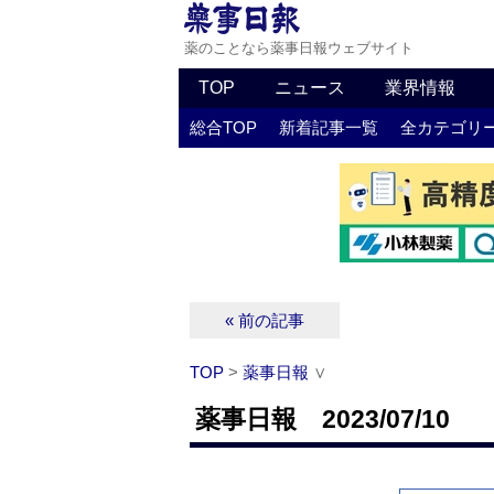
薬のことなら薬事日報ウェブサイト
TOP
ニュース
業界情報
総合TOP
新着記事一覧
全カテゴリ
« 前の記事
TOP
>
薬事日報
∨
薬事日報 2023/07/10