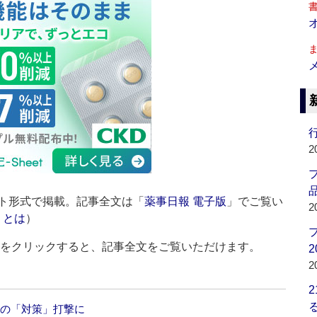
行
2
品
ト形式で掲載。記事全文は「
薬事日報 電子版
」でご覧い
2
」とは
）
ルをクリックすると、記事全文をご覧いただけます。
2
2
定の「対策」打撃に