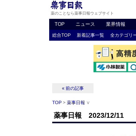
薬のことなら薬事日報ウェブサイト
TOP
ニュース
業界情報
総合TOP
新着記事一覧
全カテゴリ
« 前の記事
TOP
>
薬事日報
∨
薬事日報 2023/12/11