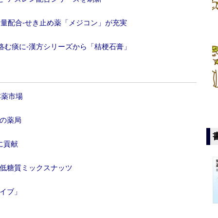
量配合‐せき止め薬「メジコン」が充実
絡む痰に‐漢方シリーズから「桔梗石膏」
C薬市場
化の薬局
に貢献
‐低糖質ミックスナッツ
「イブ」