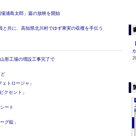
劇場浦島太郎」篇の放映を開始
員と共に、高知県北川村でゆず果実の収穫を手伝う
2
、山形工場の増設工事完了で
など
フェトロージャ」
ュピクセント」
膜シート
ミーグ錠」