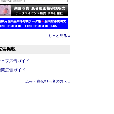
もっと見る »
広告掲載
ウェブ広告ガイド
新聞広告ガイド
広報・宣伝担当者の方へ »