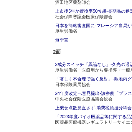
酒田地区薬剤師会
上市後5年か置換率50％超‐長期品の
社会保障審議会医療保険部会
日本を簡略審査国に‐マレーシア当局が
厚生労働省
無季言
2面
3成分スイッチ「異論なし」‐久光の過
厚生労働省「医療用から要指導・一般
「著しく不合理で強く反対」‐敷地内
日本保険薬局協会
24年度改定へ意見提出‐診療側「プラ
中央社会保険医療協議会総会
上乗せ点数見直さず‐消費税負担分科会
「2023年度バイオ医薬品等に関する品
医薬品医療機器レギュラトリーサイエ