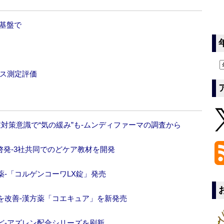
報基盤で
ース測定評価
対策意識で“気の緩み”も‐ムンディファーマの調査から
発‐3社共同でのどケア教材を開発
‐「コルゲンコーワLX錠」発売
を改善‐漢方薬「コエキュア」を新発売
ど‐アズレン配合シリーズを刷新