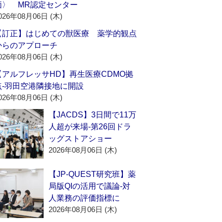
価〉 MR認定センター
026年08月06日 (木)
【訂正】はじめての獣医療 薬学的観点
からのアプローチ
026年08月06日 (木)
【アルフレッサHD】再生医療CDMO拠
点‐羽田空港隣接地に開設
026年08月06日 (木)
【JACDS】3日間で11万
人超が来場‐第26回ドラ
ッグストアショー
2026年08月06日 (木)
【JP-QUEST研究班】薬
局版QIの活用で議論‐対
人業務の評価指標に
2026年08月06日 (木)