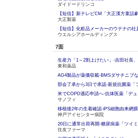
ダイドードリンコ
【短信】新テレビCM「大正漢方童話
大正製薬
【短信】化粧品メーカーのウテナの社
ウエルシアホールディングス
7面
生産力「1～2割上げたい」‐吉田社長
東和薬品
AG4製品が薬価収載‐BMSダサチニブ
部会了承から3日で承認‐新規抗菌薬「
米でCOPD適応申請へ‐抗体医薬「デ
サノフィ
移植後2年の生着確認‐iPS細胞由来網
神戸アイセンター病院
20日に通常出荷再開‐糖尿病薬「ツイ
住友ファーマ