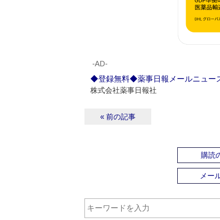
‐AD‐
◆登録無料◆薬事日報メールニュー
株式会社薬事日報社
« 前の記事
購読の
メー