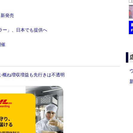
を新発売
ラー」、日本でも提供へ
開催
況‐概ね増収増益も先行きは不透明