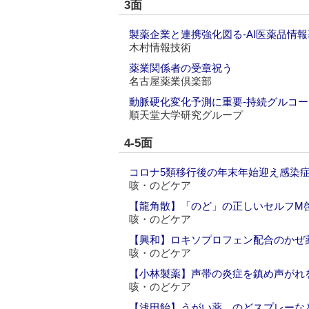
3面
製薬企業と連携強化図る‐AI医薬品情
木村情報技術
薬業関係者の受章祝う
名古屋薬業倶楽部
動脈硬化変化予測に重要‐持続グルコ
順天堂大学研究グループ
4-5面
コロナ5類移行後の年末年始迎え感染症
咳・のどケア
【龍角散】「のど」の正しいセルフM啓
咳・のどケア
【興和】ロキソプロフェン配合のかぜ薬
咳・のどケア
【小林製薬】声帯の炎症を鎮め声がれ
咳・のどケア
【浅田飴】うがい薬、のどスプレーな