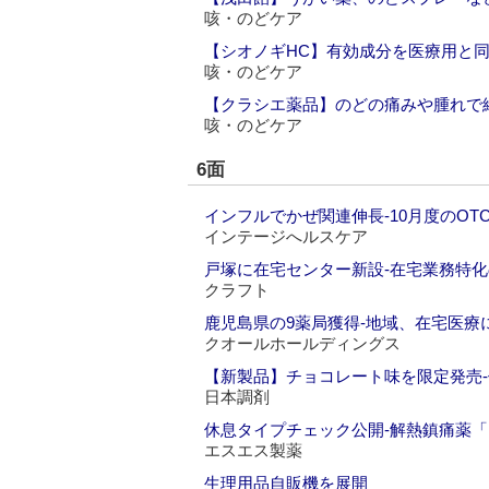
咳・のどケア
【シオノギHC】有効成分を医療用と同
咳・のどケア
【クラシエ薬品】のどの痛みや腫れで
咳・のどケア
6面
インフルでかぜ関連伸長‐10月度のOT
インテージへルスケア
戸塚に在宅センター新設‐在宅業務特
クラフト
鹿児島県の9薬局獲得‐地域、在宅医療
クオールホールディングス
【新製品】チョコレート味を限定発売
日本調剤
休息タイプチェック公開‐解熱鎮痛薬
エスエス製薬
生理用品自販機を展開