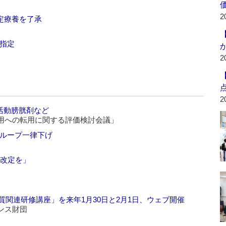
2
選定療養を了承
指定
2
2
活動膀胱剤など
用への転用に関する評価検討会議」
グループ一律下げ
ス改定を」
質関連研修講座」を来年1月30日と2月1日、ウェブ開催
ンス財団