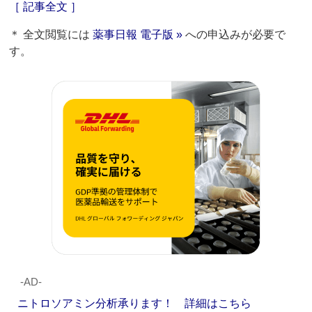
［ 記事全文 ］
＊ 全文閲覧には
薬事日報 電子版 »
への申込みが必要で
す。
‐AD‐
ニトロソアミン分析承ります！ 詳細はこちら