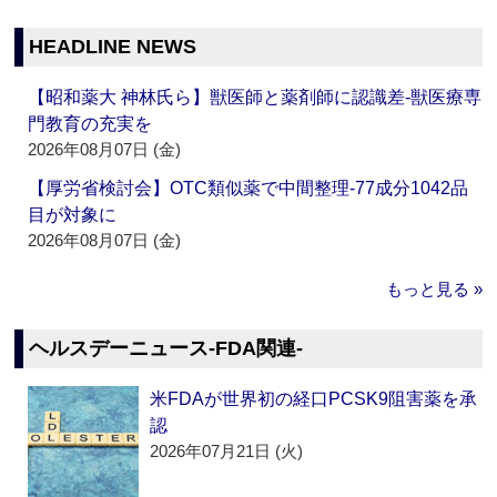
HEADLINE NEWS
【昭和薬大 神林氏ら】獣医師と薬剤師に認識差‐獣医療専
門教育の充実を
2026年08月07日 (金)
【厚労省検討会】OTC類似薬で中間整理‐77成分1042品
目が対象に
2026年08月07日 (金)
もっと見る »
ヘルスデーニュース‐FDA関連‐
米FDAが世界初の経口PCSK9阻害薬を承
認
2026年07月21日 (火)