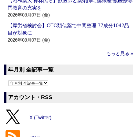
【昭和薬大 神林氏ら】獣医師と薬剤師に認識差‐獣医療専
門教育の充実を
2026年08月07日 (金)
【厚労省検討会】OTC類似薬で中間整理‐77成分1042品
目が対象に
2026年08月07日 (金)
もっと見る »
年月別 全記事一覧
アカウント・RSS
X (Twitter)