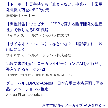
【トーホー】災害時でも『止まらない』事業へ 非常用
発電機で万全のBCP対策
株式会社トーホー
【開催報告】ウェビナー『FSPで変える臨床開発の生産
性』で振り返るFSP戦略
サイネオス・ヘルス・ジャパン株式会社
【サイネオス・ヘルス】世界とつなぐ「翻訳者」に 城
山氏に聞く
サイネオス・ヘルス・ジャパン株式会社
治験文書の翻訳・ローカライゼーションにAIをどれだけ
導入できるかーその[2]
TRANSPERFECT INTERNATIONAL LLC
グローバルCDMOのApeloa、日本市場に本格展開し医薬
品イノベーションを推進
Apeloa Pharmaceutical
おすすめ情報 アーカイブ ‐AD‐を見る »