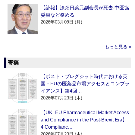
【訃報】漆畑日薬元副会長が死去‐中医協
委員など務める
2026年03月09日 (月)
もっと見る »
寄稿
【ポスト・ブレグジット時代における英
国・EUの医薬品市場アクセスとコンプラ
イアンス】第4回…
2026年07月23日 (木)
【UK–EU Pharmaceutical Market Access
and Compliance in the Post-Brexit Era】
4.Complianc…
2026年07月23日 (木)