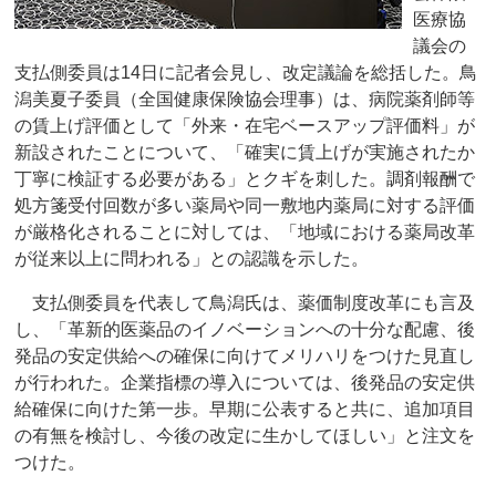
医療協
議会の
支払側委員は14日に記者会見し、改定議論を総括した。鳥
潟美夏子委員（全国健康保険協会理事）は、病院薬剤師等
の賃上げ評価として「外来・在宅ベースアップ評価料」が
新設されたことについて、「確実に賃上げが実施されたか
丁寧に検証する必要がある」とクギを刺した。調剤報酬で
処方箋受付回数が多い薬局や同一敷地内薬局に対する評価
が厳格化されることに対しては、「地域における薬局改革
が従来以上に問われる」との認識を示した。
支払側委員を代表して鳥潟氏は、薬価制度改革にも言及
し、「革新的医薬品のイノベーションへの十分な配慮、後
発品の安定供給への確保に向けてメリハリをつけた見直し
が行われた。企業指標の導入については、後発品の安定供
給確保に向けた第一歩。早期に公表すると共に、追加項目
の有無を検討し、今後の改定に生かしてほしい」と注文を
つけた。