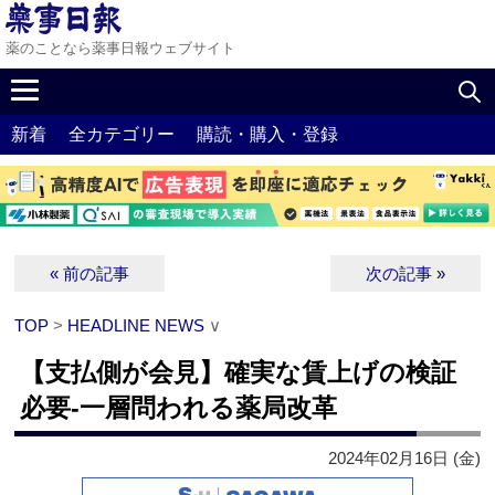
薬のことなら薬事日報ウェブサイト
新着
全カテゴリー
購読・購入・登録
« 前の記事
次の記事 »
TOP
>
HEADLINE NEWS
∨
【支払側が会見】確実な賃上げの検証
必要‐一層問われる薬局改革
2024年02月16日 (金)