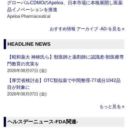
グローバルCDMOのApeloa、日本市場に本格展開し医薬
品イノベーションを推進
Apeloa Pharmaceutical
おすすめ情報 アーカイブ ‐AD‐を見る »
HEADLINE NEWS
【昭和薬大 神林氏ら】獣医師と薬剤師に認識差‐獣医療専
門教育の充実を
2026年08月07日 (金)
【厚労省検討会】OTC類似薬で中間整理‐77成分1042品
目が対象に
2026年08月07日 (金)
もっと見る »
ヘルスデーニュース‐FDA関連‐