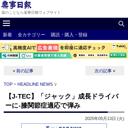
薬のことなら薬事日報ウェブサイト
新着
全カテゴリー
購読・購入・登録
« 前の記事
次の記事 »
TOP
>
HEADLINE NEWS
∨
【J-TEC】「ジャック」成長ドライバ
ーに‐膝関節症適応で弾み
2025年05月13日 (火)