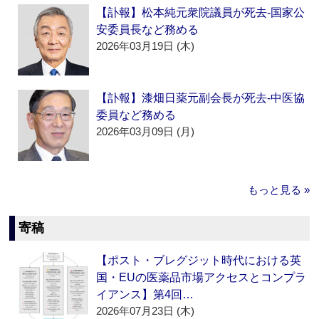
【訃報】松本純元衆院議員が死去‐国家公
安委員長など務める
2026年03月19日 (木)
【訃報】漆畑日薬元副会長が死去‐中医協
委員など務める
2026年03月09日 (月)
もっと見る »
寄稿
【ポスト・ブレグジット時代における英
国・EUの医薬品市場アクセスとコンプラ
イアンス】第4回…
2026年07月23日 (木)