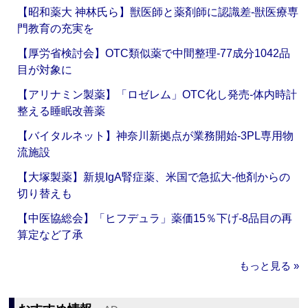
【昭和薬大 神林氏ら】獣医師と薬剤師に認識差‐獣医療専
門教育の充実を
【厚労省検討会】OTC類似薬で中間整理‐77成分1042品
目が対象に
【アリナミン製薬】「ロゼレム」OTC化し発売‐体内時計
整える睡眠改善薬
【バイタルネット】神奈川新拠点が業務開始‐3PL専用物
流施設
【大塚製薬】新規IgA腎症薬、米国で急拡大‐他剤からの
切り替えも
【中医協総会】「ヒフデュラ」薬価15％下げ‐8品目の再
算定など了承
もっと見る »