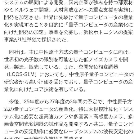
システムの民間による開発、国内企業が強みを持つ部素材
やミドルウェア開発、人材育成などへの重点支援を実施し
開発を加速させ、世界に先駆けて量子コンピュータの産業
化を実現することを目的に「量子コンピュータの産業化に
向けた開発の加速」事業を公募し、浜松ホトニクスの提案
事業が1社単独で採択された。
同社は、主に中性原子方式の量子コンピュータに向け、
世界初の光子数の識別を可能とした低ノイズカメラを開
発、製造、販売している。また、空間光位相変調器
（LCOS-SLM）においても、中性原子量子コンピュータの
研究者から高い評価を受けており、量子コンピュータの産
業化に向けたコア技術を有している。
今後、25年度から27年度の3年間の予定で、中性原子方
式の量子コンピュータの産業化、特に大規模計算化・シス
テム化に必要な超高速カメラや多画素・高感度カメラ、多
画素空間光変調器の試作品を開発すると共に、量子コンピ
ュータの安定動作に必要なレーザシステムの波長安定化の
ためのレーザ安定化技術を開発する。