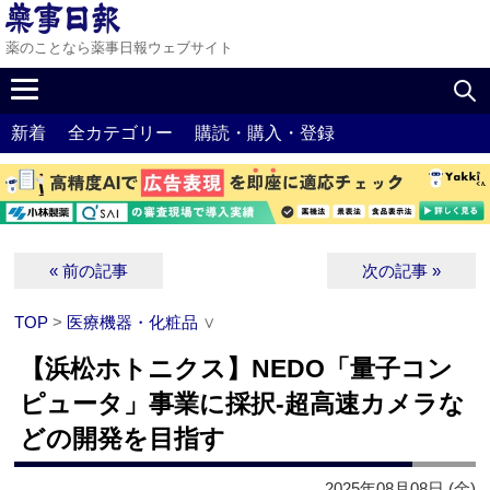
薬のことなら薬事日報ウェブサイト
新着
全カテゴリー
購読・購入・登録
« 前の記事
次の記事 »
TOP
>
医療機器・化粧品
∨
【浜松ホトニクス】NEDO「量子コン
ピュータ」事業に採択‐超高速カメラな
どの開発を目指す
2025年08月08日 (金)