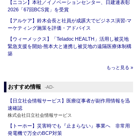
【ニコン】本社／イノベーションセンター、日建連表彰
2026「67回BCS賞」を受賞
【アルケア】鈴木会長と社員が成蹊大でビジネス演習‐マ
ーケティング施策を評価・アドバイス
【ウィーメックス】「Teladoc HEALTH」活用し被災地
緊急支援を開始‐熊本大と連携し被災地の遠隔医療体制構
築
もっと見る »
おすすめ情報
‐AD‐
【日立社会情報サービス】医療従事者が副作用情報を迅
速確認
株式会社日立社会情報サービス
【トーホー】災害時でも『止まらない』事業へ 非常用
発電機で万全のBCP対策