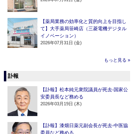
【薬局業務の効率化と質的向上を目指し
て】大手薬局笹崎店（三菱電機デジタル
イノベーション）
2026年07月31日 (金)
もっと見る »
訃報
【訃報】松本純元衆院議員が死去‐国家公
安委員長など務める
2026年03月19日 (木)
【訃報】漆畑日薬元副会長が死去‐中医協
委員など務める