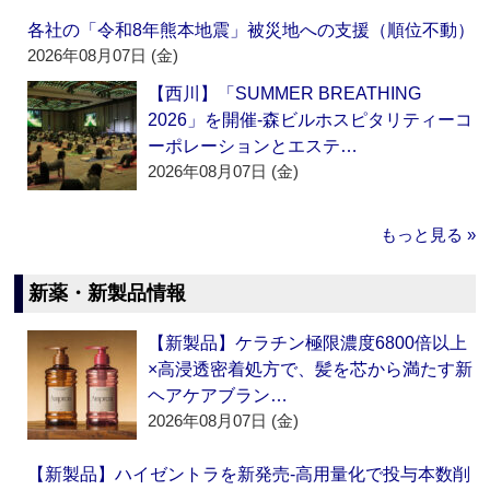
各社の「令和8年熊本地震」被災地への支援（順位不動）
2026年08月07日 (金)
【西川】「SUMMER BREATHING
2026」を開催‐森ビルホスピタリティーコ
ーポレーションとエステ…
2026年08月07日 (金)
もっと見る »
新薬・新製品情報
【新製品】ケラチン極限濃度6800倍以上
×高浸透密着処方で、髪を芯から満たす新
ヘアケアブラン…
2026年08月07日 (金)
【新製品】ハイゼントラを新発売‐高用量化で投与本数削