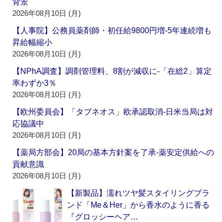
背景
2026年08月10日 (月)
【人事院】公務員薬剤師・初任給9800円増‐5年連続増も
昇給幅縮小
2026年08月10日 (月)
【NPhA調査】調剤管理料、8割が減収に‐「在総2」算定
率わずか3％
2026年08月10日 (月)
【欧州委員会】「タブネオス」欧承認取消‐日米当局は対
応協議中
2026年08月10日 (月)
【薬局方部会】20局の基本方針案を了承‐薬安定供給への
貢献意識
2026年08月10日 (月)
【新製品】濡れツヤ髪スタイリングブラ
ンド「Me＆Her」から香水のように香る
『グロッシーヘア…