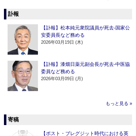
訃報
【訃報】松本純元衆院議員が死去‐国家公
安委員長など務める
2026年03月19日 (木)
【訃報】漆畑日薬元副会長が死去‐中医協
委員など務める
2026年03月09日 (月)
もっと見る »
寄稿
【ポスト・ブレグジット時代における英