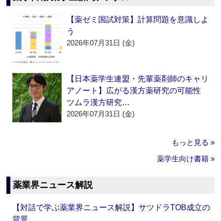
【薬ゼミ国試対策】計算問題を意識しよ
う
2026年07月31日 (金)
【日本薬学生連盟・先輩薬剤師のキャリ
アノート】広がる漢方薬研究の可能性
ツムラ漢方研究…
2026年07月31日 (金)
もっと見る »
薬学生向け書籍 »
薬業界ニュース解説
【対話で学ぶ薬業界ニュース解説】サツドラTOB成立の
背景