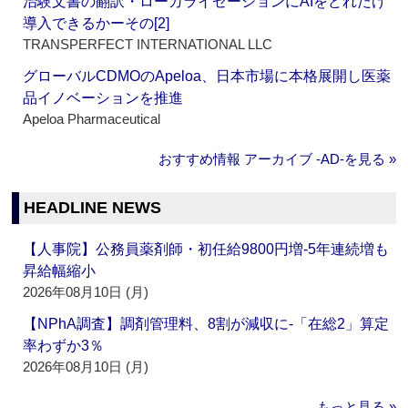
治験文書の翻訳・ローカライゼーションにAIをどれだけ
導入できるかーその[2]
TRANSPERFECT INTERNATIONAL LLC
グローバルCDMOのApeloa、日本市場に本格展開し医薬
品イノベーションを推進
Apeloa Pharmaceutical
おすすめ情報 アーカイブ ‐AD‐を見る »
HEADLINE NEWS
【人事院】公務員薬剤師・初任給9800円増‐5年連続増も
昇給幅縮小
2026年08月10日 (月)
【NPhA調査】調剤管理料、8割が減収に‐「在総2」算定
率わずか3％
2026年08月10日 (月)
もっと見る »