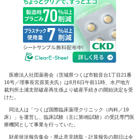
医療法人社団薬善会（茨城県つくば市観音台1丁目21番
16号／理事長宮原英夫氏）は8月6日午前11時、水戸地方
裁判所土浦支部破産再生係より破産手続きの開始決定を受
けた。
同法人は「つくば国際臨床薬理クリニック（内科／19
床）」を運営し、臨床試験（主に第I相試験）の受託専門医
療機関として事業を行っていた。
財産状況報告集会・廃止意見聴取・計算報告の期日は令