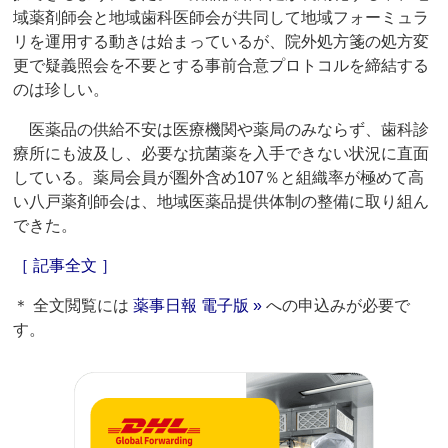
域薬剤師会と地域歯科医師会が共同して地域フォーミュラ
リを運用する動きは始まっているが、院外処方箋の処方変
更で疑義照会を不要とする事前合意プロトコルを締結する
のは珍しい。
医薬品の供給不安は医療機関や薬局のみならず、歯科診
療所にも波及し、必要な抗菌薬を入手できない状況に直面
している。薬局会員が圏外含め107％と組織率が極めて高
い八戸薬剤師会は、地域医薬品提供体制の整備に取り組ん
できた。
［ 記事全文 ］
＊ 全文閲覧には
薬事日報 電子版 »
への申込みが必要で
す。