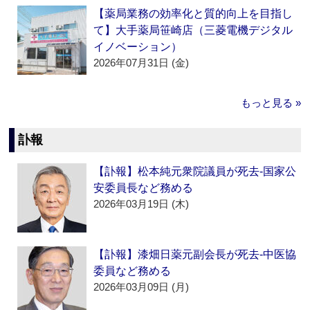
【薬局業務の効率化と質的向上を目指し
て】大手薬局笹崎店（三菱電機デジタル
イノベーション）
2026年07月31日 (金)
もっと見る »
訃報
【訃報】松本純元衆院議員が死去‐国家公
安委員長など務める
2026年03月19日 (木)
【訃報】漆畑日薬元副会長が死去‐中医協
委員など務める
2026年03月09日 (月)