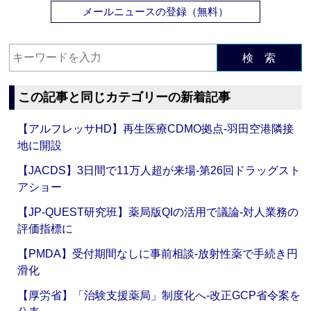
メールニュースの登録（無料）
検 索
この記事と同じカテゴリーの新着記事
【アルフレッサHD】再生医療CDMO拠点‐羽田空港隣接
地に開設
【JACDS】3日間で11万人超が来場‐第26回ドラッグスト
アショー
【JP-QUEST研究班】薬局版QIの活用で議論‐対人業務の
評価指標に
【PMDA】受付期間なしに事前相談‐放射性薬で手続き円
滑化
【厚労省】「治験支援薬局」制度化へ‐改正GCP省令案を