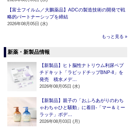
【富士フイルム／大鵬薬品】ADCの製造技術の開発で戦
略的パートナーシップを締結
2026年08月05日 (水)
もっと見る »
新薬・新製品情報
【新製品】ヒト脳性ナトリウム利尿ペプ
チドキット「ラピッドチップBNP-II」を
発売 積水メデ…
2026年08月05日 (水)
【新製品】親子の「おふろあがりのわち
ゃわちゃひと騒動」に着目‐「マー＆ミー
ラッテ」ボデ…
2026年08月03日 (月)