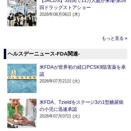
【JACDS】3日間で11万人超が来場‐第26
回ドラッグストアショー
2026年08月06日 (木)
もっと見る »
ヘルスデーニュース‐FDA関連‐
米FDAが世界初の経口PCSK9阻害薬を承
認
2026年07月21日 (火)
米FDA、Tzieldをステージ3の1型糖尿病
の小児に迅速承認
2026年07月07日 (火)