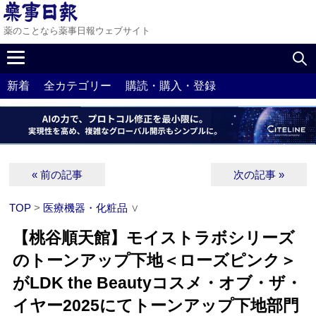
薬のことなら薬事日報ウェブサイト
新着
全カテゴリー
購読・購入・登録
« 前の記事
次の記事 »
TOP
>
医療機器・化粧品
∨
【桃谷順天館】モイストラボシリーズ
のトーンアップ下地＜ローズピンク＞
がLDK the Beautyコスメ・オブ・ザ・
イヤー2025にてトーンアップ下地部門