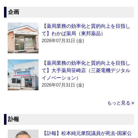
企画
【薬局業務の効率化と質的向上を目指し
て】わかば薬局（東邦薬品）
2026年07月31日 (金)
【薬局業務の効率化と質的向上を目指し
て】大手薬局笹崎店（三菱電機デジタル
イノベーション）
2026年07月31日 (金)
もっと見る »
訃報
【訃報】松本純元衆院議員が死去‐国家公