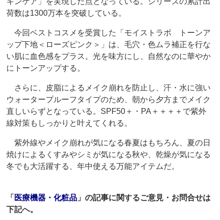
キンケア」を実現した点となっている。シリーズの累計出
荷数は1300万本を突破している。
今回ベストコスメを受賞した「モイストラボ トーンア
ップ下地＜ローズピンク＞」は、毛穴・色ムラ補正を行な
い肌に血色感をプラス。光を味方にし、自然なのに華やか
にトーンアップする。
さらに、皮脂によるメイク崩れを防止し、汗・水に強い
ウォータープルーフタイプのため、朝から夕方までメイク
直しいらずとなっている。SPF50＋・PA＋＋＋＋で紫外
線対策もしっかりと叶えてくれる。
紫外線やメイク崩れが気になる春夏はもちろん、夏の日
焼けによるくすみやシミが気になる秋や、乾燥が気になる
冬でも大活躍する、年中使える万能アイテムだ。
「
医療機器・化粧品
」の記事に関するご意見・お問合せは
下記へ。