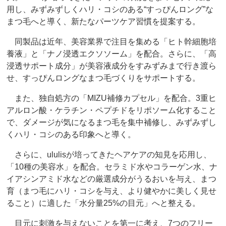
用し、みずみずしくハリ・コシのある“すっぴんロング”な
まつ毛へと導く、新たなパーツケア習慣を提案する。
同製品は近年、美容業界で注目を集める「ヒト幹細胞培
養液」と「ナノ浸透エクソソーム」を配合。さらに、「高
浸透サポート成分」が美容液成分をすみずみまで行き渡ら
せ、すっぴんロングなまつ毛づくりをサポートする。
また、独自処方の「MIZU補修カプセル」を配合。3重ヒ
アルロン酸・ケラチン・ペプチドをリポソーム化すること
で、ダメージが気になるまつ毛を集中補修し、みずみずし
くハリ・コシのある印象へと導く。
さらに、ululisが培ってきたヘアケアの知見を応用し、
「10種の美容水」を配合。セラミド水やコラーゲン水、ナ
イアシンアミド水などの厳選成分がうるおいを与え、まつ
育（まつ毛にハリ・コシを与え、より健やかに美しく見せ
ること）に適した「水分量25%の目元」へと整える。
目元に刺激を与えないことを第一に考え、7つのフリー