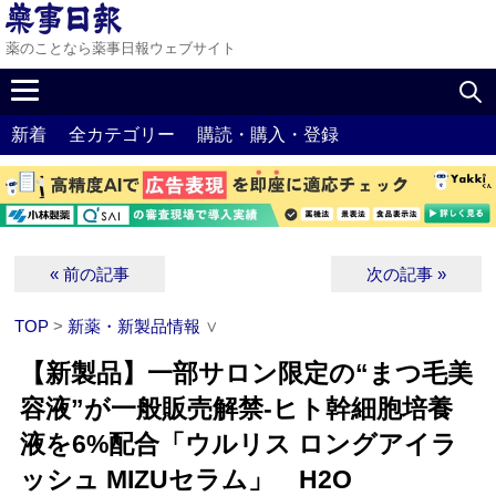
薬のことなら薬事日報ウェブサイト
新着
全カテゴリー
購読・購入・登録
« 前の記事
次の記事 »
TOP
>
新薬・新製品情報
∨
【新製品】一部サロン限定の“まつ毛美
容液”が一般販売解禁‐ヒト幹細胞培養
液を6%配合「ウルリス ロングアイラ
ッシュ MIZUセラム」 H2O