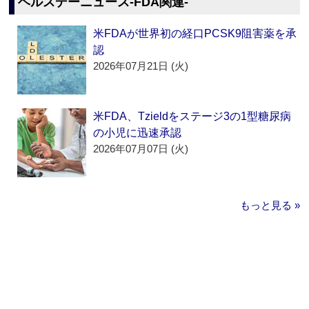
ヘルスデーニュース‐FDA関連‐
米FDAが世界初の経口PCSK9阻害薬を承
認
2026年07月21日 (火)
米FDA、Tzieldをステージ3の1型糖尿病
の小児に迅速承認
2026年07月07日 (火)
もっと見る »