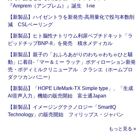
『Amprem（アンプレム）』誕生 I-ne
【新製品】ハイゼントラを新発売‐高用量化で投与本数削
減 CSLベーリング
【新製品】ヒト脳性ナトリウム利尿ペプチドキット「ラ
ピッドチップBNP-II」を発売 積水メディカル
【新製品】親子の「おふろあがりのわちゃわちゃひと騒
動」に着目‐「マー＆ミー ラッテ」ボディローション新発
売・ボディミルクリニューアル クラシエ（ホームプロ
ダクツカンパニー）
【新製品】「HOPE LifeMark-TX Simple type」、「生成
AI音声入力」機能の販売開始 富士通Japan
【新製品】イメージングテクノロジー「SmartIQ
Technology」の販売開始 フィリップス・ジャパン
もっと見る »