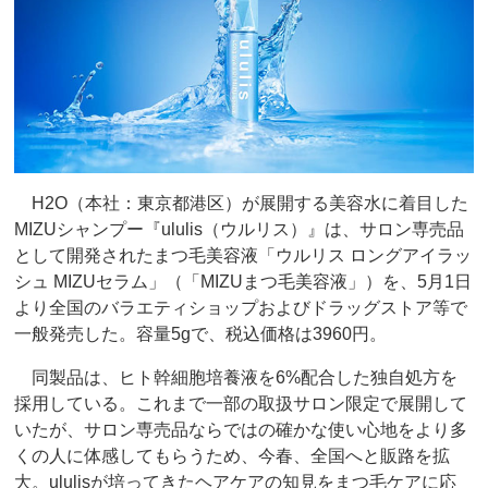
H2O（本社：東京都港区）が展開する美容水に着目した
MIZUシャンプー『ululis（ウルリス）』は、サロン専売品
として開発されたまつ毛美容液「ウルリス ロングアイラッ
シュ MIZUセラム」（「MIZUまつ毛美容液」）を、5月1日
より全国のバラエティショップおよびドラッグストア等で
一般発売した。容量5gで、税込価格は3960円。
同製品は、ヒト幹細胞培養液を6%配合した独自処方を
採用している。これまで一部の取扱サロン限定で展開して
いたが、サロン専売品ならではの確かな使い心地をより多
くの人に体感してもらうため、今春、全国へと販路を拡
大。ululisが培ってきたヘアケアの知見をまつ毛ケアに応