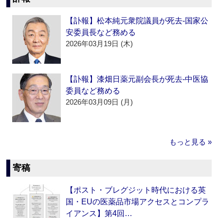
【訃報】松本純元衆院議員が死去‐国家公
安委員長など務める
2026年03月19日 (木)
【訃報】漆畑日薬元副会長が死去‐中医協
委員など務める
2026年03月09日 (月)
もっと見る »
寄稿
【ポスト・ブレグジット時代における英
国・EUの医薬品市場アクセスとコンプラ
イアンス】第4回…