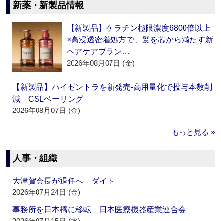
新薬・新製品情報
【新製品】ケラチン極限濃度6800倍以上
×高浸透密着処方で、髪を芯から満たす新
ヘアケアブラン…
2026年08月07日 (金)
【新製品】ハイゼントラを新発売‐高用量化で投与本数削
減 CSLベーリング
2026年08月07日 (金)
もっと見る »
人事・組織
大津賀会長が退任へ ダイト
2026年07月24日 (金)
事務所を日本橋に移転 日本医療機器産業連合会
2026年07月15日 (水)