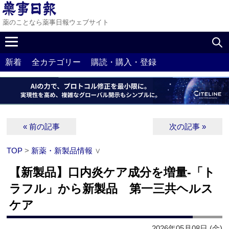
薬のことなら薬事日報ウェブサイト
新着
全カテゴリー
購読・購入・登録
« 前の記事
次の記事 »
TOP
>
新薬・新製品情報
∨
【新製品】口内炎ケア成分を増量‐「ト
ラフル」から新製品 第一三共ヘルス
ケア
2026年05月08日 (金)