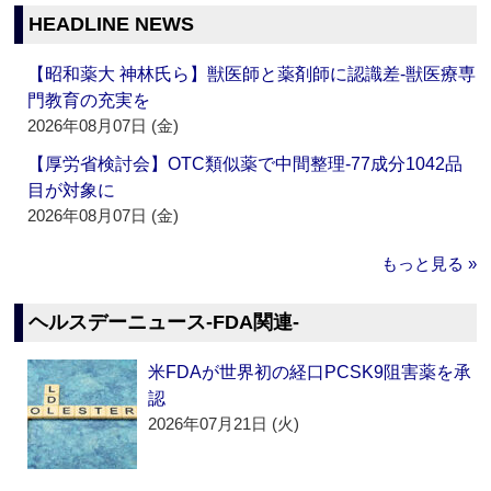
HEADLINE NEWS
【昭和薬大 神林氏ら】獣医師と薬剤師に認識差‐獣医療専
門教育の充実を
2026年08月07日 (金)
【厚労省検討会】OTC類似薬で中間整理‐77成分1042品
目が対象に
2026年08月07日 (金)
もっと見る »
ヘルスデーニュース‐FDA関連‐
米FDAが世界初の経口PCSK9阻害薬を承
認
2026年07月21日 (火)