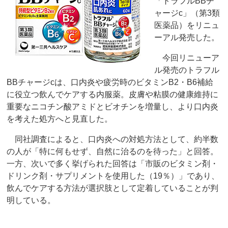
「トラフルBBチ
ャージc」（第3類
医薬品）をリニュ
ーアル発売した。
今回リニューア
ル発売のトラフル
BBチャージcは、口内炎や疲労時のビタミンB2・B6補給
に役立つ飲んでケアする内服薬。皮膚や粘膜の健康維持に
重要なニコチン酸アミドとビオチンを増量し、より口内炎
を考えた処方へと見直した。
同社調査によると、口内炎への対処方法として、約半数
の人が「特に何もせず、自然に治るのを待った」と回答。
一方、次いで多く挙げられた回答は「市販のビタミン剤・
ドリンク剤・サプリメントを使用した（19％）」であり、
飲んでケアする方法が選択肢として定着していることが判
明している。