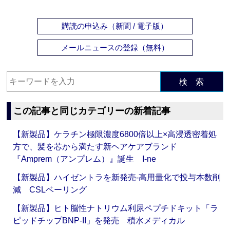
購読の申込み（新聞 / 電子版）
メールニュースの登録（無料）
検 索
この記事と同じカテゴリーの新着記事
【新製品】ケラチン極限濃度6800倍以上×高浸透密着処
方で、髪を芯から満たす新ヘアケアブランド
『Amprem（アンプレム）』誕生 I-ne
【新製品】ハイゼントラを新発売‐高用量化で投与本数削
減 CSLベーリング
【新製品】ヒト脳性ナトリウム利尿ペプチドキット「ラ
ピッドチップBNP-II」を発売 積水メディカル