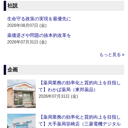
社説
生命守る政策の実現を最優先に
2026年08月07日 (金)
薬価逆ざや問題の抜本的改革を
2026年07月31日 (金)
もっと見る »
企画
【薬局業務の効率化と質的向上を目指し
て】わかば薬局（東邦薬品）
2026年07月31日 (金)
【薬局業務の効率化と質的向上を目指し
て】大手薬局笹崎店（三菱電機デジタル