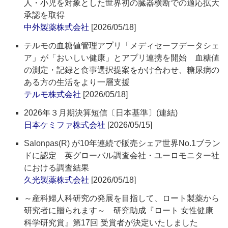
人・小児を対象とした世界初の臓器横断での適応拡大
承認を取得
中外製薬株式会社
[2026/05/18]
テルモの血糖値管理アプリ「メディセーフデータシェ
ア」が「おいしい健康」とアプリ連携を開始 血糖値
の測定・記録と食事選択提案をかけ合わせ、糖尿病の
ある方の生活をより一層支援
テルモ株式会社
[2026/05/18]
2026年３月期決算短信〔日本基準〕(連結)
日本ケミファ株式会社
[2026/05/15]
Salonpas(R) が10年連続で販売シェア世界No.1ブラン
ドに認定 英グローバル調査会社・ユーロモニター社
における調査結果
久光製薬株式会社
[2026/05/18]
～産科婦人科研究の発展を目指して、ロート製薬から
研究者に贈られます～ 研究助成『ロート 女性健康
科学研究賞』第17回 受賞者が決定いたしました