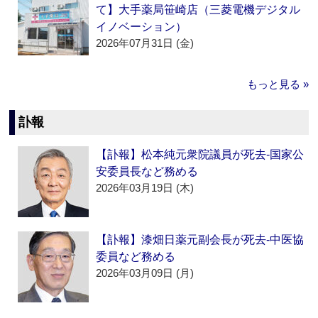
て】大手薬局笹崎店（三菱電機デジタル
イノベーション）
2026年07月31日 (金)
もっと見る »
訃報
【訃報】松本純元衆院議員が死去‐国家公
安委員長など務める
2026年03月19日 (木)
【訃報】漆畑日薬元副会長が死去‐中医協
委員など務める
2026年03月09日 (月)