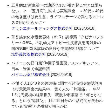
五月病は“新生活への適応”だけが引き起こすとは限ら
ない！？ “五月病”に関する実態調査 ～30代～40代
の働き盛りは要注意！ライフステージで異なるストレ
ス要因が明らかに～
クラシエホールディングス株式会社
[2026/05/18]
芳香族炭化水素受容体（AhR）調節薬「タピナロフク
リーム0.5%」の乳幼児アトピー性皮膚炎患者対象の
国内第III相臨床試験の良好な中間解析結果について
塩野義製薬株式会社
[2026/05/19]
バイエルの経口第XIa因子阻害薬アスンデキシアン、
日本・米国で承認申請
バイエル薬品株式会社
[2026/05/19]
<<働く人1,040名の片頭痛に関する経済損失額試算お
よび意識調査の結果>> 働く人の「片頭痛」、年間
1.5兆円規模の経済損失 我慢や市販薬で「何とかな
る」という“認識”と、月に19日分の生活時間が失われ
ている“実態”との乖離が明らかに