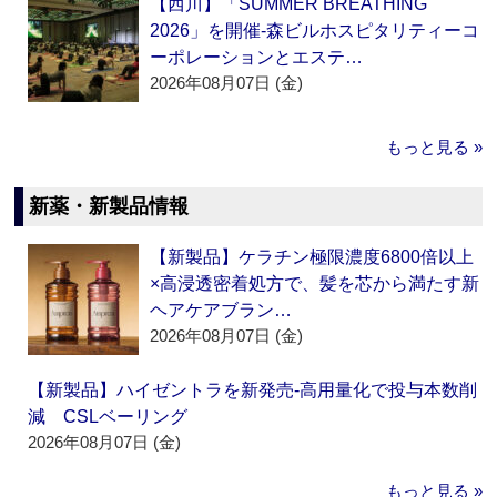
【西川】「SUMMER BREATHING
2026」を開催‐森ビルホスピタリティーコ
ーポレーションとエステ…
2026年08月07日 (金)
もっと見る »
新薬・新製品情報
【新製品】ケラチン極限濃度6800倍以上
×高浸透密着処方で、髪を芯から満たす新
ヘアケアブラン…
2026年08月07日 (金)
【新製品】ハイゼントラを新発売‐高用量化で投与本数削
減 CSLベーリング
2026年08月07日 (金)
もっと見る »