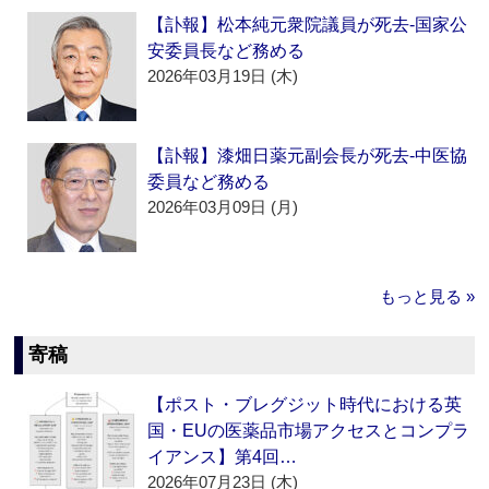
【訃報】松本純元衆院議員が死去‐国家公
安委員長など務める
2026年03月19日 (木)
【訃報】漆畑日薬元副会長が死去‐中医協
委員など務める
2026年03月09日 (月)
もっと見る »
寄稿
【ポスト・ブレグジット時代における英
国・EUの医薬品市場アクセスとコンプラ
イアンス】第4回…
2026年07月23日 (木)