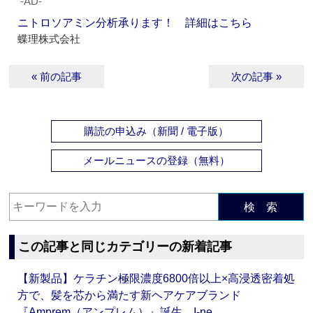
‐AD‐
ニトロソアミン分析承ります！ 詳細はこちら
蝶理株式会社
« 前の記事
次の記事 »
購読の申込み（新聞 / 電子版）
メールニュースの登録（無料）
検 索
この記事と同じカテゴリーの新着記事
【新製品】ケラチン極限濃度6800倍以上×高浸透密着処
方で、髪を芯から満たす新ヘアケアブランド
『Amprem（アンプレム）』誕生 I-ne