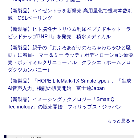
【新製品】ハイゼントラを新発売‐高用量化で投与本数削
減 CSLベーリング
【新製品】ヒト脳性ナトリウム利尿ペプチドキット「ラ
ピッドチップBNP-II」を発売 積水メディカル
【新製品】親子の「おふろあがりのわちゃわちゃひと騒
動」に着目‐「マー＆ミー ラッテ」ボディローション新発
売・ボディミルクリニューアル クラシエ（ホームプロ
ダクツカンパニー）
【新製品】「HOPE LifeMark-TX Simple type」、「生成
AI音声入力」機能の販売開始 富士通Japan
【新製品】イメージングテクノロジー「SmartIQ
Technology」の販売開始 フィリップス・ジャパン
もっと見る »