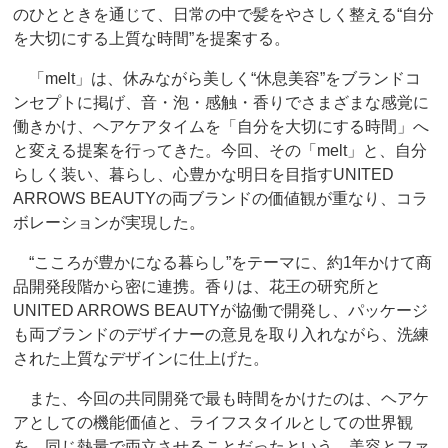
のひとときを通じて、日常の中で髪をやさしく整える“自分
を大切にする上質な時間”を提案する。
「melt」は、休みながら美しく“休息美容”をブランドコ
ンセプトに掲げ、音・泡・感触・香りでさまざまな感覚に
働きかけ、ヘアケアタイムを「自分を大切にする時間」へ
と変える提案を行ってきた。今回、その「melt」と、自分
らしく装い、暮らし、心豊かな明日を目指すUNITED
ARROWS BEAUTYの両ブランドの価値観が重なり、コラ
ボレーションが実現した。
“こころが豊かになる暮らし”をテーマに、約1年かけて商
品開発段階から密に連携。香りは、花王の研究所と
UNITED ARROWS BEAUTYが協働で開発し、パッケージ
も両ブランドのデザイナーの意見を取り入れながら、洗練
された上質なデザインに仕上げた。
また、今回の共同開発で最も時間をかけたのは、ヘアケ
アとしての機能価値と、ライフスタイルとしての世界観
を、同じ熱量で両立させることだったという。美容とファ