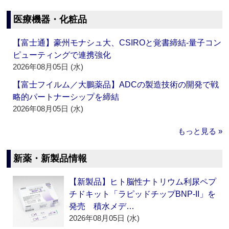
医療機器・化粧品
【富士通】豪州モナシュ大、CSIROと覚書締結‐量子コン
ピューティングで連携強化
2026年08月05日 (水)
【富士フイルム／大鵬薬品】ADCの製造技術の開発で戦
略的パートナーシップを締結
2026年08月05日 (水)
もっと見る »
新薬・新製品情報
【新製品】ヒト脳性ナトリウム利尿ペプ
チドキット「ラピッドチップBNP-II」を
発売 積水メデ…
2026年08月05日 (水)