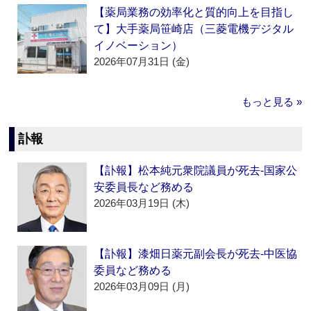
【薬局業務の効率化と質的向上を目指し
て】大手薬局笹崎店（三菱電機デジタル
イノベーション）
2026年07月31日 (金)
もっと見る »
訃報
【訃報】松本純元衆院議員が死去‐国家公
安委員長など務める
2026年03月19日 (木)
【訃報】漆畑日薬元副会長が死去‐中医協
委員など務める
2026年03月09日 (月)