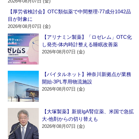
2026年08月07日 (金)
【厚労省検討会】OTC類似薬で中間整理‐77成分1042品
目が対象に
2026年08月07日 (金)
【アリナミン製薬】「ロゼレム」OTC化
し発売‐体内時計整える睡眠改善薬
2026年08月07日 (金)
【バイタルネット】神奈川新拠点が業務
開始‐3PL専用物流施設
2026年08月07日 (金)
【大塚製薬】新規IgA腎症薬、米国で急拡
大‐他剤からの切り替えも
2026年08月07日 (金)