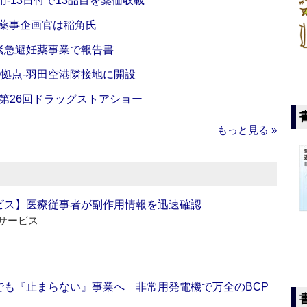
‐13日付で13品目を薬価収載
‐薬事企画官は稲角氏
緊急避妊薬事業で報告書
O拠点‐羽田空港隣接地に開設
‐第26回ドラッグストアショー
もっと見る »
ビス】医療従事者が副作用情報を迅速確認
サービス
でも『止まらない』事業へ 非常用発電機で万全のBCP