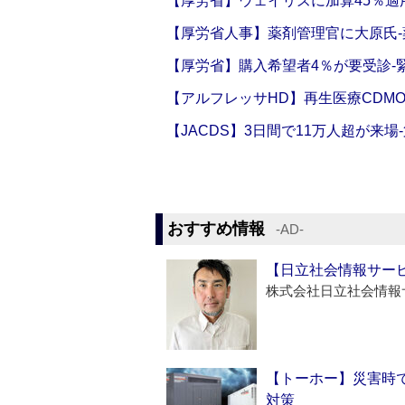
【厚労省】ウェイリズに加算45％適用
【厚労省人事】薬剤管理官に大原氏
【厚労省】購入希望者4％が要受診‐
【アルフレッサHD】再生医療CDM
【JACDS】3日間で11万人超が来場
おすすめ情報
‐AD‐
【日立社会情報サー
株式会社日立社会情報
【トーホー】災害時
対策