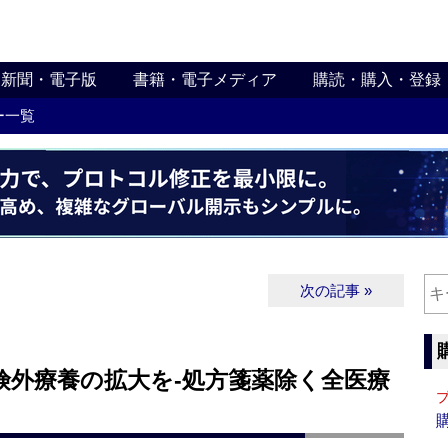
新聞・電子版
書籍・電子メディア
購読・購入・登録
ー一覧
次の記事 »
険外療養の拡大を‐処方箋薬除く全医療