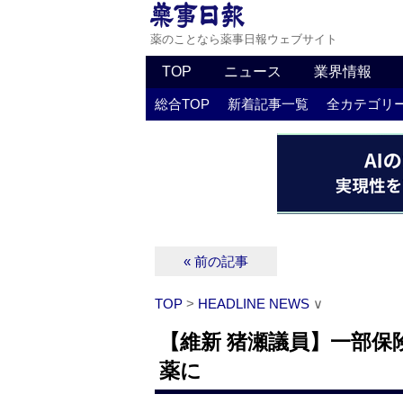
薬のことなら薬事日報ウェブサイト
TOP
ニュース
業界情報
総合TOP
新着記事一覧
全カテゴリ
« 前の記事
TOP
>
HEADLINE NEWS
∨
【維新 猪瀬議員】一部保
薬に