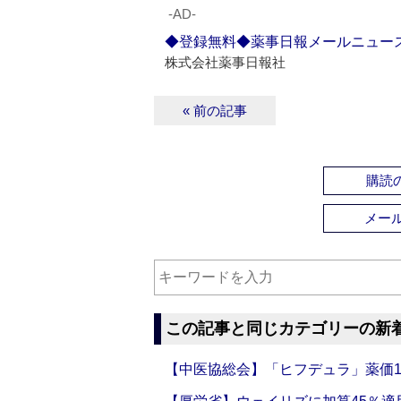
‐AD‐
◆登録無料◆薬事日報メールニュー
株式会社薬事日報社
« 前の記事
購読の
メー
この記事と同じカテゴリーの新
【中医協総会】「ヒフデュラ」薬価1