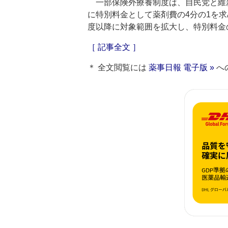
一部保険外療養制度は、自民党と維
に特別料金として薬剤費の4分の1を求
度以降に対象範囲を拡大し、特別料金
［ 記事全文 ］
＊ 全文閲覧には
薬事日報 電子版 »
へ