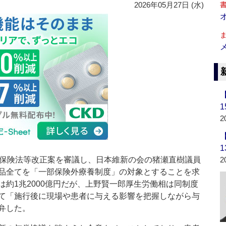
2026年05月27日 (水)
2
保険法等改正案を審議し、日本維新の会の猪瀬直樹議員
2
品全てを「一部保険外療養制度」の対象とすることを求
約1兆2000億円だが、上野賢一郎厚生労働相は同制度
て「施行後に現場や患者に与える影響を把握しながら与
弁した。