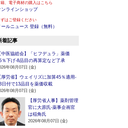
書籍、電子商材の購入はこちら
オンラインショップ
まずはご登録ください
メールニュース 登録（無料）
新着記事
【中医協総会】「ヒフデュラ」薬価
15％下げ‐8品目の再算定など了承
026年08月07日 (金)
【厚労省】ウェイリズに加算45％適用‐
13日付で13品目を薬価収載
026年08月07日 (金)
【厚労省人事】薬剤管理
官に大原氏‐薬事企画官
は稲角氏
2026年08月07日 (金)