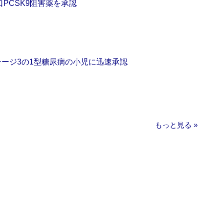
口PCSK9阻害薬を承認
をステージ3の1型糖尿病の小児に迅速承認
もっと見る »