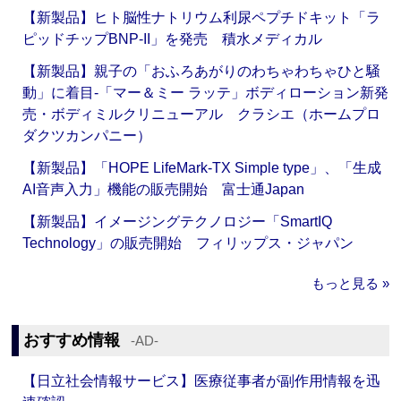
【新製品】ヒト脳性ナトリウム利尿ペプチドキット「ラ
ピッドチップBNP-II」を発売 積水メディカル
【新製品】親子の「おふろあがりのわちゃわちゃひと騒
動」に着目‐「マー＆ミー ラッテ」ボディローション新発
売・ボディミルクリニューアル クラシエ（ホームプロ
ダクツカンパニー）
【新製品】「HOPE LifeMark-TX Simple type」、「生成
AI音声入力」機能の販売開始 富士通Japan
【新製品】イメージングテクノロジー「SmartIQ
Technology」の販売開始 フィリップス・ジャパン
もっと見る »
おすすめ情報
‐AD‐
【日立社会情報サービス】医療従事者が副作用情報を迅