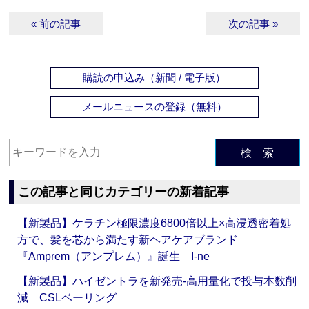
« 前の記事
次の記事 »
購読の申込み（新聞 / 電子版）
メールニュースの登録（無料）
検 索
この記事と同じカテゴリーの新着記事
【新製品】ケラチン極限濃度6800倍以上×高浸透密着処
方で、髪を芯から満たす新ヘアケアブランド
『Amprem（アンプレム）』誕生 I-ne
【新製品】ハイゼントラを新発売‐高用量化で投与本数削
減 CSLベーリング