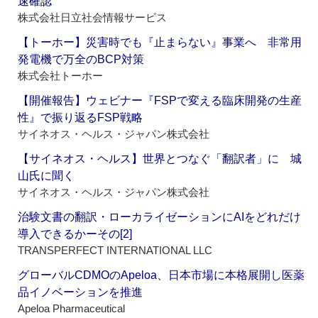
速確認
株式会社日立社会情報サービス
【トーホー】災害時でも『止まらない』事業へ 非常用
発電機で万全のBCP対策
株式会社トーホー
【開催報告】ウェビナー『FSPで変える臨床開発の生産
性』で振り返るFSP戦略
サイネオス・ヘルス・ジャパン株式会社
【サイネオス・ヘルス】世界とつなぐ「翻訳者」に 城
山氏に聞く
サイネオス・ヘルス・ジャパン株式会社
治験文書の翻訳・ローカライゼーションにAIをどれだけ
導入できるかーその[2]
TRANSPERFECT INTERNATIONAL LLC
グローバルCDMOのApeloa、日本市場に本格展開し医薬
品イノベーションを推進
Apeloa Pharmaceutical