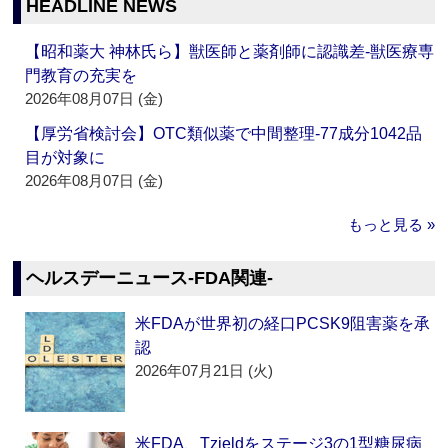
HEADLINE NEWS
【昭和薬大 神林氏ら】獣医師と薬剤師に認識差‐獣医療専
門教育の充実を
2026年08月07日 (金)
【厚労省検討会】OTC類似薬で中間整理‐77成分1042品
目が対象に
2026年08月07日 (金)
もっと見る »
ヘルスデーニュース‐FDA関連‐
米FDAが世界初の経口PCSK9阻害薬を承
認
2026年07月21日 (火)
米FDA、Tzieldをステージ3の1型糖尿病