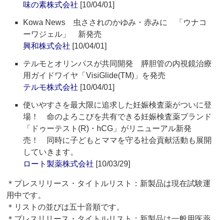
味の素株式会社
[10/04/01]
Kowa News 虫さされのかゆみ・赤みに 「ウナコ
ーワジェル」 新発売
興和株式会社
[10/04/01]
テルモとオリンパスが共同開発 膵胆管の内視鏡治療
用ガイドワイヤ「VisiGlide(TM)」を発売
テルモ株式会社
[10/04/01]
使いやすさを最大限に追求した妊娠検査薬がついに登
場！ 命のよろこびを共有できる妊娠検査薬ブランド
「ドゥーテスト(R)・hCG」がリニューアル新発
売！ 同時に子どもとママを守る社会貢献活動も展開
していきます。
ロート製薬株式会社
[10/03/29]
＊プレスリリース・タイトルリスト：新製品は現在試験運
用中です。
＊リストの並びは五十音順です。
＊プレスリリース・タイトルリスト：新製品は一般用医薬