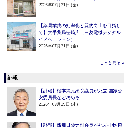
2026年07月31日 (金)
【薬局業務の効率化と質的向上を目指し
て】大手薬局笹崎店（三菱電機デジタル
イノベーション）
2026年07月31日 (金)
もっと見る »
訃報
【訃報】松本純元衆院議員が死去‐国家公
安委員長など務める
2026年03月19日 (木)
【訃報】漆畑日薬元副会長が死去‐中医協