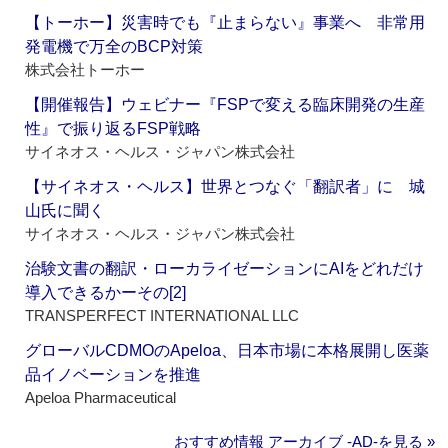
【トーホー】災害時でも『止まらない』事業へ 非常用
発電機で万全のBCP対策
株式会社トーホー
【開催報告】ウェビナー『FSPで変える臨床開発の生産
性』で振り返るFSP戦略
サイネオス・ヘルス・ジャパン株式会社
【サイネオス・ヘルス】世界とつなぐ「翻訳者」に 城
山氏に聞く
サイネオス・ヘルス・ジャパン株式会社
治験文書の翻訳・ローカライゼーションにAIをどれだけ
導入できるかーその[2]
TRANSPERFECT INTERNATIONAL LLC
グローバルCDMOのApeloa、日本市場に本格展開し医薬
品イノベーションを推進
Apeloa Pharmaceutical
おすすめ情報 アーカイブ ‐AD‐を見る »