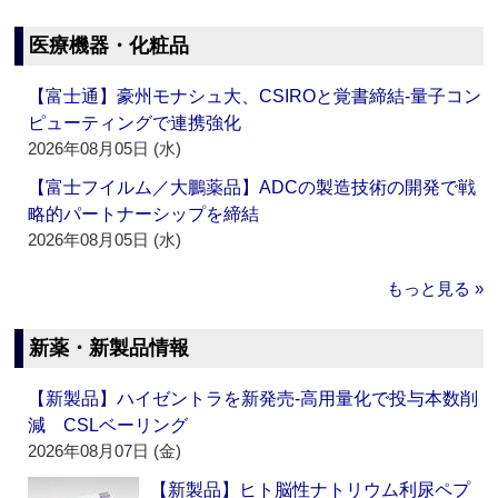
医療機器・化粧品
【富士通】豪州モナシュ大、CSIROと覚書締結‐量子コン
ピューティングで連携強化
2026年08月05日 (水)
【富士フイルム／大鵬薬品】ADCの製造技術の開発で戦
略的パートナーシップを締結
2026年08月05日 (水)
もっと見る »
新薬・新製品情報
【新製品】ハイゼントラを新発売‐高用量化で投与本数削
減 CSLベーリング
2026年08月07日 (金)
【新製品】ヒト脳性ナトリウム利尿ペプ