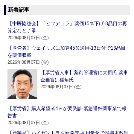
新着記事
【中医協総会】「ヒフデュラ」薬価15％下げ‐8品目の再
算定など了承
2026年08月07日 (金)
【厚労省】ウェイリズに加算45％適用‐13日付で13品目
を薬価収載
2026年08月07日 (金)
【厚労省人事】薬剤管理官に大原氏‐薬事
企画官は稲角氏
2026年08月07日 (金)
【厚労省】購入希望者4％が要受診‐緊急避妊薬事業で報
告書
2026年08月07日 (金)
【新製品】ハイゼントラを新発売‐高用量化で投与本数削