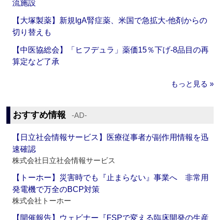
流施設
【大塚製薬】新規IgA腎症薬、米国で急拡大‐他剤からの
切り替えも
【中医協総会】「ヒフデュラ」薬価15％下げ‐8品目の再
算定など了承
もっと見る »
おすすめ情報
‐AD‐
【日立社会情報サービス】医療従事者が副作用情報を迅
速確認
株式会社日立社会情報サービス
【トーホー】災害時でも『止まらない』事業へ 非常用
発電機で万全のBCP対策
株式会社トーホー
【開催報告】ウェビナー『FSPで変える臨床開発の生産