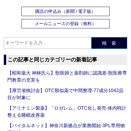
購読の申込み（新聞 / 電子版）
メールニュースの登録（無料）
検 索
この記事と同じカテゴリーの新着記事
【昭和薬大 神林氏ら】獣医師と薬剤師に認識差‐獣医療専
門教育の充実を
【厚労省検討会】OTC類似薬で中間整理‐77成分1042品
目が対象に
【アリナミン製薬】「ロゼレム」OTC化し発売‐体内時計
整える睡眠改善薬
【バイタルネット】神奈川新拠点が業務開始‐3PL専用物