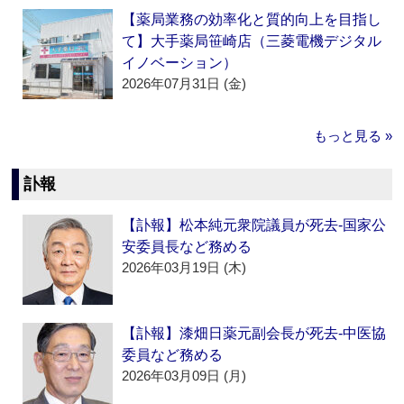
【薬局業務の効率化と質的向上を目指し
て】大手薬局笹崎店（三菱電機デジタル
イノベーション）
2026年07月31日 (金)
もっと見る »
訃報
【訃報】松本純元衆院議員が死去‐国家公
安委員長など務める
2026年03月19日 (木)
【訃報】漆畑日薬元副会長が死去‐中医協
委員など務める
2026年03月09日 (月)