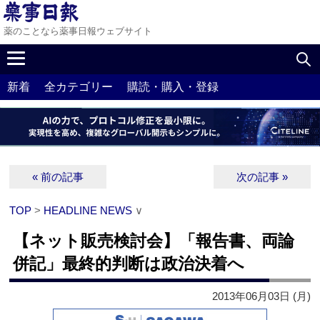
薬のことなら薬事日報ウェブサイト
新着
全カテゴリー
購読・購入・登録
« 前の記事
次の記事 »
TOP
>
HEADLINE NEWS
∨
【ネット販売検討会】「報告書、両論
併記」最終的判断は政治決着へ
2013年06月03日 (月)