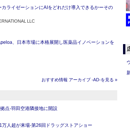
ーカライゼーションにAIをどれだけ導入できるかーその
ERNATIONAL LLC
Apeloa、日本市場に本格展開し医薬品イノベーションを
おすすめ情報 アーカイブ ‐AD‐を見る »
O拠点‐羽田空港隣接地に開設
11万人超が来場‐第26回ドラッグストアショー