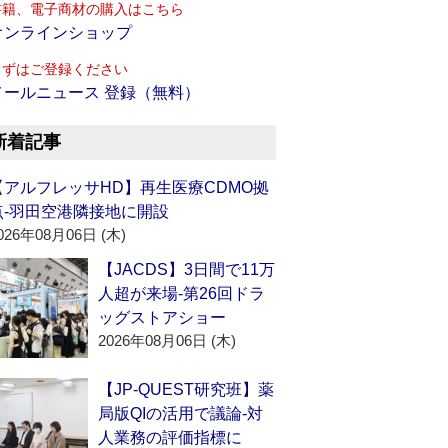
書籍、電子商材の購入はこちら
オンラインショップ
まずはご登録ください
メールニュース 登録（無料）
新着記事
【アルフレッサHD】再生医療CDMO拠
点‐羽田空港隣接地に開設
026年08月06日 (木)
【JACDS】3日間で11万
人超が来場‐第26回ドラ
ッグストアショー
2026年08月06日 (木)
【JP-QUEST研究班】薬
局版QIの活用で議論‐対
人業務の評価指標に