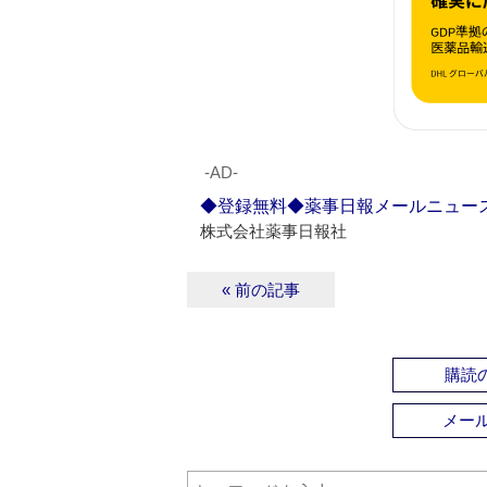
‐AD‐
◆登録無料◆薬事日報メールニュー
株式会社薬事日報社
« 前の記事
購読の
メー