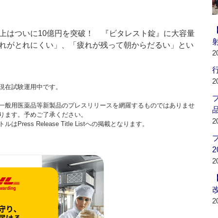
上はついに10億円を突破！ 『ビタレスト錠』に大容量
れがとれにくい」、「疲れが残って朝からだるい」とい
2
行
2
現在試験運用中です。
一般用医薬品等新製品のプレスリリースを網羅するものではありませ
品
ります。予めご了承ください。
2
ss Release Title Listへの掲載となります。
2
2
2