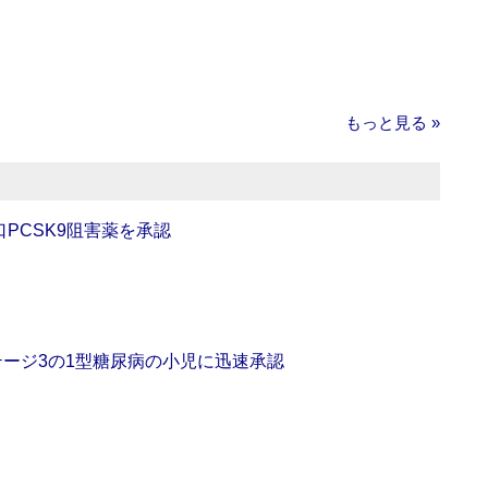
もっと見る »
口PCSK9阻害薬を承認
をステージ3の1型糖尿病の小児に迅速承認