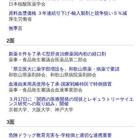
日本核酸医薬学会
原料血漿価格 ３年連続引下げ‐輸入製剤と競争狙い５％減
厚生労働省
無季言
2面
新薬６件を了承‐C型肝炎治療薬国内初の経口剤
薬事・食品衛生審議会医薬品第二部会
「県立医大に薬学部増設を」和歌山県薬・病薬で要請
和歌山県薬剤師会、和歌山県病院薬剤師会
血液由来用具使用を了承‐国家戦略特区で特例措置
薬事・食品衛生審議会血液事業部会
３月17日に「関西の医療開発の現状とレギュラトリーサイエ
ンス研究への取り組み」開催
京都大学、大阪大学、神戸大学
3面
危険ドラッグ教育充実を‐学校側と適切な連携重要