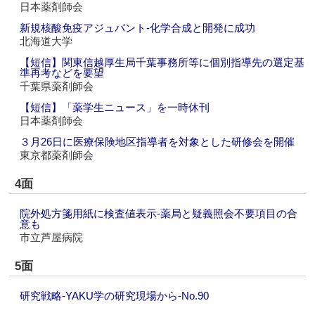
日本薬剤師会
新規核酸免疫アジュバント‐化学合成と開発に成功
北海道大学
【短信】関東信越厚生局千葉事務所等に個別指導先の選定基
準再考などを要望
千葉県薬剤師会
【短信】「薬学生ニュース」を一時休刊
日本薬剤師会
３月26日に医療保険地区指導者を対象とした研修会を開催
東京都薬剤師会
4面
院外処方箋用紙に検査値表示‐薬局と疑義照会不要項目の合
意も
市立芦屋病院
5面
研究戦略‐YAKU学の研究現場から‐No.90