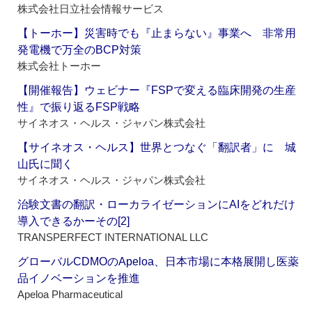
株式会社日立社会情報サービス
【トーホー】災害時でも『止まらない』事業へ 非常用
発電機で万全のBCP対策
株式会社トーホー
【開催報告】ウェビナー『FSPで変える臨床開発の生産
性』で振り返るFSP戦略
サイネオス・ヘルス・ジャパン株式会社
【サイネオス・ヘルス】世界とつなぐ「翻訳者」に 城
山氏に聞く
サイネオス・ヘルス・ジャパン株式会社
治験文書の翻訳・ローカライゼーションにAIをどれだけ
導入できるかーその[2]
TRANSPERFECT INTERNATIONAL LLC
グローバルCDMOのApeloa、日本市場に本格展開し医薬
品イノベーションを推進
Apeloa Pharmaceutical