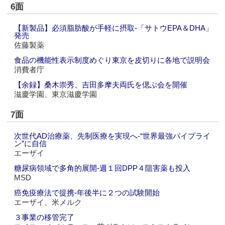
6面
【新製品】必須脂肪酸が手軽に摂取‐「サトウEPA＆DHA」
発売
佐藤製薬
食品の機能性表示制度めぐり東京を皮切りに各地で説明会
消費者庁
【余録】桑木崇秀、吉田多摩夫両氏を偲ぶ会を開催
滋慶学園、東京滋慶学園
7面
次世代AD治療薬、先制医療を実現へ‐“世界最強パイプライ
ン”に自信
エーザイ
糖尿病領域で多角的展開‐週１回DPP４阻害薬も投入
MSD
癌免疫療法で提携‐年後半に２つの試験開始
エーザイ、米メルク
３事業の移管完了