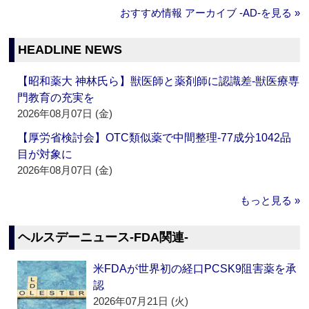
おすすめ情報 アーカイブ ‐AD‐を見る »
HEADLINE NEWS
【昭和薬大 神林氏ら】獣医師と薬剤師に認識差‐獣医療専
門教育の充実を
2026年08月07日 (金)
【厚労省検討会】OTC類似薬で中間整理‐77成分1042品
目が対象に
2026年08月07日 (金)
もっと見る »
ヘルスデーニュース‐FDA関連‐
米FDAが世界初の経口PCSK9阻害薬を承
認
2026年07月21日 (火)