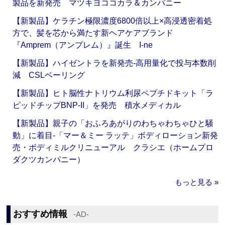
製品を新発売 マツキヨココカラ＆カンパニー
【新製品】ケラチン極限濃度6800倍以上×高浸透密着処
方で、髪を芯から満たす新ヘアケアブランド
『Amprem（アンプレム）』誕生 I-ne
【新製品】ハイゼントラを新発売‐高用量化で投与本数削
減 CSLベーリング
【新製品】ヒト脳性ナトリウム利尿ペプチドキット「ラ
ピッドチップBNP-II」を発売 積水メディカル
【新製品】親子の「おふろあがりのわちゃわちゃひと騒
動」に着目‐「マー＆ミー ラッテ」ボディローション新発
売・ボディミルクリニューアル クラシエ（ホームプロ
ダクツカンパニー）
もっと見る »
おすすめ情報
‐AD‐