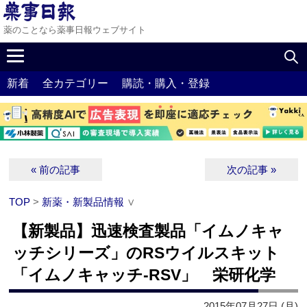
薬のことなら薬事日報ウェブサイト
新着
全カテゴリー
購読・購入・登録
« 前の記事
次の記事 »
TOP
>
新薬・新製品情報
∨
【新製品】迅速検査製品「イムノキャ
ッチシリーズ」のRSウイルスキット
「イムノキャッチ-RSV」 栄研化学
2015年07月27日 (月)