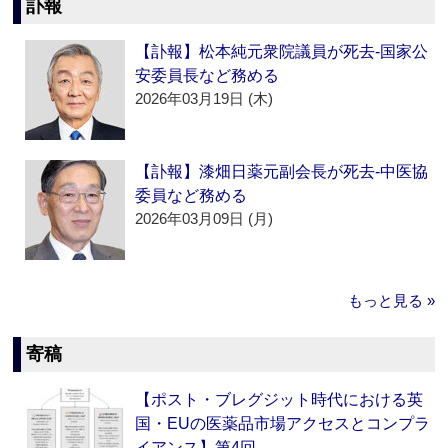
訃報
【訃報】松本純元衆院議員が死去‐国家公
安委員長など務める
2026年03月19日 (木)
【訃報】漆畑日薬元副会長が死去‐中医協
委員など務める
2026年03月09日 (月)
もっと見る »
寄稿
【ポスト・ブレグジット時代における英
国・EUの医薬品市場アクセスとコンプラ
イアンス】第4回…